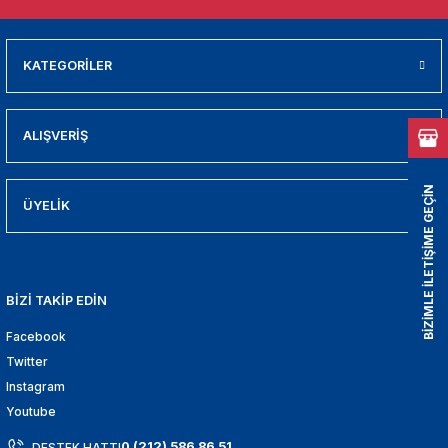
01
009
KATEGORİLER
21
ALIŞVERİŞ
2000
BİZİMLE İLETİŞİME GEÇİN
2005
ÜYELİK
2010
BİZİ TAKİP EDİN
021
Facebook
DEK PARCA
Twitter
Instagram
EDEK PARCA
Youtube
0 (212) 586 86 51
DESTEK HATTI