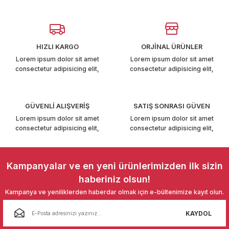
Görüş ve önerileriniz için teşekkür ederiz.
T6-T7 2011-2019
Ürün resmi kalitesiz, bozuk veya görüntülenemiyor.
 PARCA
Ürün açıklamasında eksik bilgiler bulunuyor.
HIZLI KARGO
ORJİNAL ÜRÜNLER
Ürün bilgilerinde hatalar bulunuyor.
99
Lorem ipsum dolor sit amet
Lorem ipsum dolor sit amet
consectetur adipisicing elit,
consectetur adipisicing elit,
Ürün fiyatı diğer sitelerden daha pahalı.
LASSİC 1996-2001
Bu ürüne benzer farklı alternatifler olmalı.
GÜVENLİ ALIŞVERİŞ
SATIŞ SONRASI GÜVEN
Lorem ipsum dolor sit amet
Lorem ipsum dolor sit amet
consectetur adipisicing elit,
consectetur adipisicing elit,
Gönder
1997-2004
Kampanyalar ve en yeni ürünlerimizden ilk sizin
haberiniz olsun!
 2004-2010
Kampanya ve yeniliklerden haberdar olmak için e-bültenimize kayıt olun.
A 2010-2021
KAYDOL