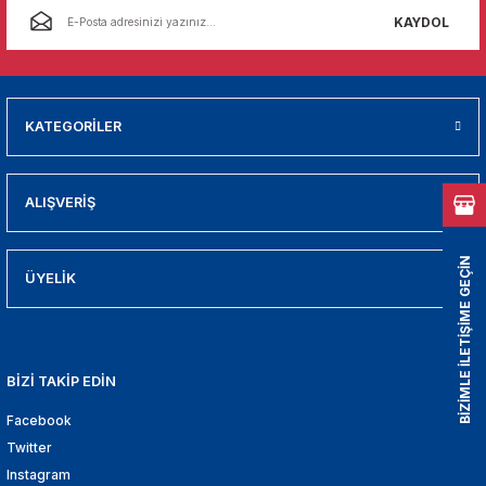
01
KAYDOL
009
21
KATEGORİLER
2000
ALIŞVERİŞ
2005
BİZİMLE İLETİŞİME GEÇİN
2010
ÜYELİK
021
BİZİ TAKİP EDİN
DEK PARCA
Facebook
EDEK PARCA
Twitter
Instagram