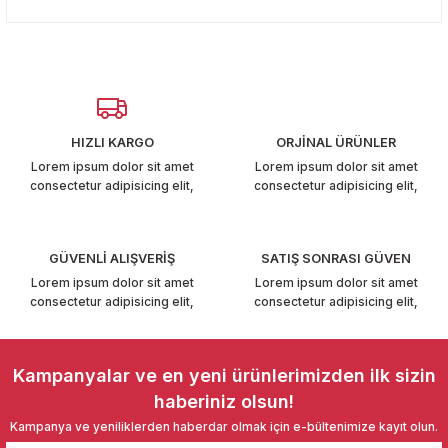
konularda yetersiz gördüğünüz noktaları öneri formunu
T6-T7 2011-2019
Yorum Yaz
kullanarak tarafımıza iletebilirsiniz.
Görüş ve önerileriniz için teşekkür ederiz.
 PARCA
Ürün resmi kalitesiz, bozuk veya görüntülenemiyor.
99
Ürün açıklamasında eksik bilgiler bulunuyor.
HIZLI KARGO
ORJİNAL ÜRÜNLER
Ürün bilgilerinde hatalar bulunuyor.
LASSİC 1996-2001
Lorem ipsum dolor sit amet
Lorem ipsum dolor sit amet
consectetur adipisicing elit,
consectetur adipisicing elit,
Ürün fiyatı diğer sitelerden daha pahalı.
Bu ürüne benzer farklı alternatifler olmalı.
GÜVENLİ ALIŞVERİŞ
SATIŞ SONRASI GÜVEN
Lorem ipsum dolor sit amet
Lorem ipsum dolor sit amet
consectetur adipisicing elit,
consectetur adipisicing elit,
1997-2004
Gönder
 2004-2010
Kampanyalar ve en yeni ürünlerimizden ilk sizin
haberiniz olsun!
A 2010-2021
Kampanya ve yeniliklerden haberdar olmak için e-bültenimize kayıt olun.