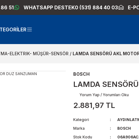
 86 51
WHATSAPP DESTEK
0 (531) 884 40 03
E-P
TEGORİLER
TMA-ELEKTRIK- MÜŞÜR-SENSÖR
LAMDA SENSÖRÜ AKL MOTO
BOSCH
LAMDA SENSÖRÜ
Yorum Yap / Yorumları Oku
2.881,97 TL
Kategori
AYDINLAT
Marka
BOSCH
Stok Kodu
06A906AC