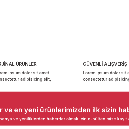
diğer konularda yetersiz gördüğünüz noktaları öneri formunu kullanarak ta
Bu ürüne ilk yorumu siz yapın!
Yorum Yaz
RJİNAL ÜRÜNLER
GÜVENLİ ALIŞVERİŞ
rem ipsum dolor sit amet
Lorem ipsum dolor sit 
nsectetur adipisicing elit,
consectetur adipisicing
Gönder
ve en yeni ürünlerimizden ilk sizin hab
anya ve yeniliklerden haberdar olmak için e-bültenimize kayıt 