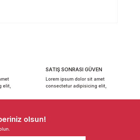
rafımıza iletebilirsiniz.
SATIŞ SONRASI GÜVEN
amet
Lorem ipsum dolor sit amet
 elit,
consectetur adipisicing elit,
eriniz olsun!
olun.