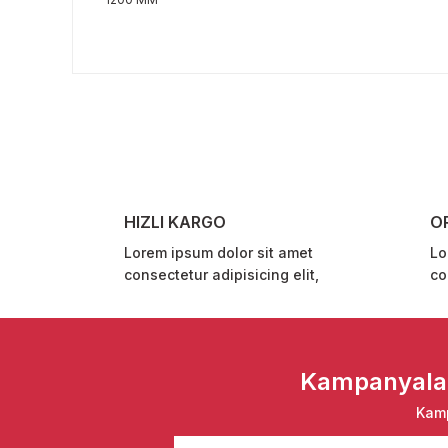
Bu ürünün fiyat bilgisi, resim, ürün açıklamalarında ve 
Görüş ve önerileriniz için teşekkür ederiz.
Ürün resmi kalitesiz, bozuk veya görüntülenemiyor.
Ürün açıklamasında eksik bilgiler bulunuyor.
Ürün bilgilerinde hatalar bulunuyor.
Ürün fiyatı diğer sitelerden daha pahalı.
HIZLI KARGO
O
Bu ürüne benzer farklı alternatifler olmalı.
Lorem ipsum dolor sit amet
Lo
consectetur adipisicing elit,
co
Kampanyalar 
Kamp