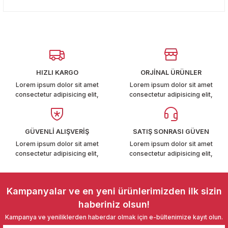
konularda yetersiz gördüğünüz noktaları öneri formunu
T6-T7 2011-2019
Yorum Yaz
kullanarak tarafımıza iletebilirsiniz.
Görüş ve önerileriniz için teşekkür ederiz.
 PARCA
Ürün resmi kalitesiz, bozuk veya görüntülenemiyor.
99
Ürün açıklamasında eksik bilgiler bulunuyor.
HIZLI KARGO
ORJİNAL ÜRÜNLER
Ürün bilgilerinde hatalar bulunuyor.
LASSİC 1996-2001
Lorem ipsum dolor sit amet
Lorem ipsum dolor sit amet
consectetur adipisicing elit,
consectetur adipisicing elit,
Ürün fiyatı diğer sitelerden daha pahalı.
Bu ürüne benzer farklı alternatifler olmalı.
GÜVENLİ ALIŞVERİŞ
SATIŞ SONRASI GÜVEN
Lorem ipsum dolor sit amet
Lorem ipsum dolor sit amet
consectetur adipisicing elit,
consectetur adipisicing elit,
1997-2004
Gönder
 2004-2010
Kampanyalar ve en yeni ürünlerimizden ilk sizin
haberiniz olsun!
A 2010-2021
Kampanya ve yeniliklerden haberdar olmak için e-bültenimize kayıt olun.