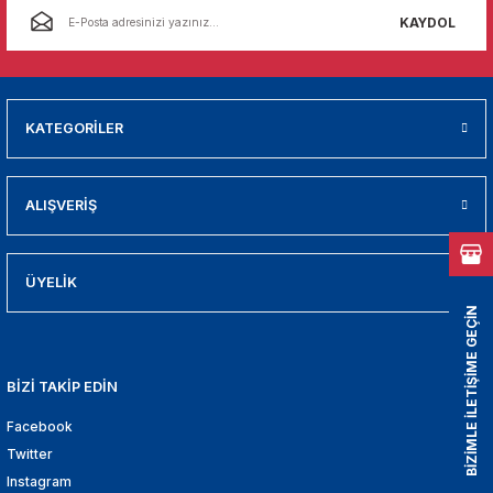
01
KAYDOL
009
21
KATEGORİLER
2000
ALIŞVERİŞ
2005
2010
ÜYELİK
BİZİMLE İLETİŞİME GEÇİN
021
BİZİ TAKİP EDİN
DEK PARCA
Facebook
EDEK PARCA
Twitter
Instagram