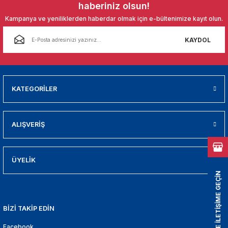
haberiniz olsun!
01
Kampanya ve yeniliklerden haberdar olmak için e-bültenimize kayıt olun.
009
KAYDOL
21
2000
KATEGORİLER
2005
ALIŞVERİŞ
2010
021
ÜYELİK
BİZİMLE İLETİŞİME GEÇİN
DEK PARCA
EDEK PARCA
BİZİ TAKİP EDİN
Facebook