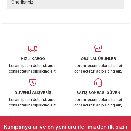
Önerileriniz
T6-T7 2011-2019
Bu ürüne ilk yorumu siz yapın!
Bu ürünün fiyat bilgisi, resim, ürün açıklamalarında ve diğer
 PARCA
konularda yetersiz gördüğünüz noktaları öneri formunu
Yorum Yaz
kullanarak tarafımıza iletebilirsiniz.
Görüş ve önerileriniz için teşekkür ederiz.
99
Ürün resmi kalitesiz, bozuk veya görüntülenemiyor.
LASSİC 1996-2001
Ürün açıklamasında eksik bilgiler bulunuyor.
HIZLI KARGO
ORJİNAL ÜRÜNLER
Ürün bilgilerinde hatalar bulunuyor.
Lorem ipsum dolor sit amet
Lorem ipsum dolor sit amet
consectetur adipisicing elit,
consectetur adipisicing elit,
Ürün fiyatı diğer sitelerden daha pahalı.
Bu ürüne benzer farklı alternatifler olmalı.
1997-2004
GÜVENLİ ALIŞVERİŞ
SATIŞ SONRASI GÜVEN
Lorem ipsum dolor sit amet
Lorem ipsum dolor sit amet
 2004-2010
consectetur adipisicing elit,
consectetur adipisicing elit,
Gönder
A 2010-2021
Kampanyalar ve en yeni ürünlerimizden ilk sizin