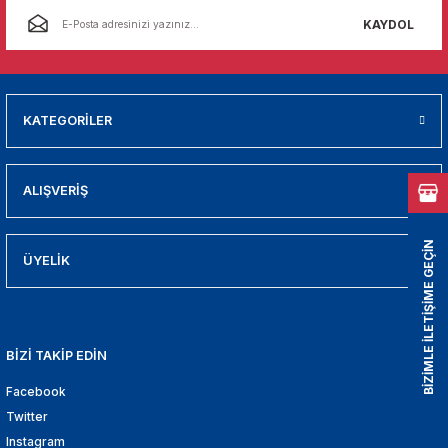
01
KAYDOL
009
21
KATEGORİLER
2000
ALIŞVERİŞ
2005
BİZİMLE İLETİŞİME GEÇİN
2010
ÜYELİK
021
DEK PARCA
BİZİ TAKİP EDİN
Facebook
EDEK PARCA
Twitter
Instagram