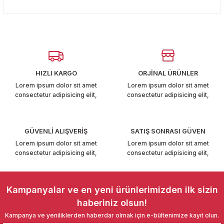
Bu ürünün fiyat bilgisi, resim, ürün açıklamalarında ve diğer
T6-T7 2011-2019
konularda yetersiz gördüğünüz noktaları öneri formunu
Yorum Yaz
kullanarak tarafımıza iletebilirsiniz.
Görüş ve önerileriniz için teşekkür ederiz.
 PARCA
Ürün resmi kalitesiz, bozuk veya görüntülenemiyor.
99
Ürün açıklamasında eksik bilgiler bulunuyor.
HIZLI KARGO
ORJİNAL ÜRÜNLER
LASSİC 1996-2001
Ürün bilgilerinde hatalar bulunuyor.
Lorem ipsum dolor sit amet
Lorem ipsum dolor sit amet
consectetur adipisicing elit,
consectetur adipisicing elit,
Ürün fiyatı diğer sitelerden daha pahalı.
Bu ürüne benzer farklı alternatifler olmalı.
GÜVENLİ ALIŞVERİŞ
SATIŞ SONRASI GÜVEN
Lorem ipsum dolor sit amet
Lorem ipsum dolor sit amet
consectetur adipisicing elit,
consectetur adipisicing elit,
1997-2004
Gönder
 2004-2010
Kampanyalar ve en yeni ürünlerimizden ilk sizin
haberiniz olsun!
A 2010-2021
Kampanya ve yeniliklerden haberdar olmak için e-bültenimize kayıt olun.