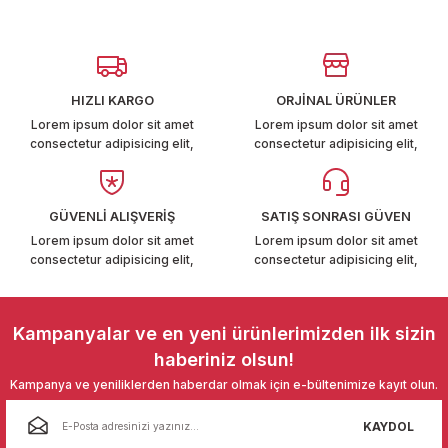
Görüş ve önerileriniz için teşekkür ederiz.
T6-T7 2011-2019
Ürün resmi kalitesiz, bozuk veya görüntülenemiyor.
 PARCA
Ürün açıklamasında eksik bilgiler bulunuyor.
HIZLI KARGO
ORJİNAL ÜRÜNLER
99
Ürün bilgilerinde hatalar bulunuyor.
Lorem ipsum dolor sit amet
Lorem ipsum dolor sit amet
consectetur adipisicing elit,
consectetur adipisicing elit,
Ürün fiyatı diğer sitelerden daha pahalı.
LASSİC 1996-2001
Bu ürüne benzer farklı alternatifler olmalı.
GÜVENLİ ALIŞVERİŞ
SATIŞ SONRASI GÜVEN
Lorem ipsum dolor sit amet
Lorem ipsum dolor sit amet
consectetur adipisicing elit,
consectetur adipisicing elit,
Gönder
1997-2004
Kampanyalar ve en yeni ürünlerimizden ilk sizin
haberiniz olsun!
 2004-2010
Kampanya ve yeniliklerden haberdar olmak için e-bültenimize kayıt olun.
A 2010-2021
KAYDOL