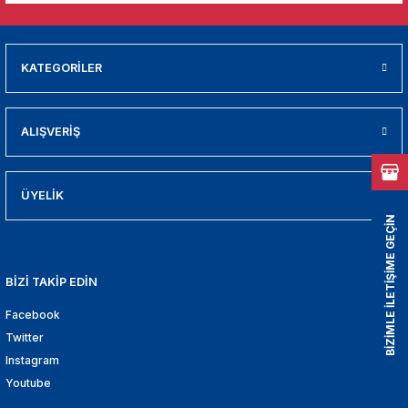
01
009
KATEGORİLER
21
ALIŞVERİŞ
2000
2005
ÜYELİK
BİZİMLE İLETİŞİME GEÇİN
2010
021
BİZİ TAKİP EDİN
Facebook
DEK PARCA
Twitter
Instagram
EDEK PARCA
Youtube