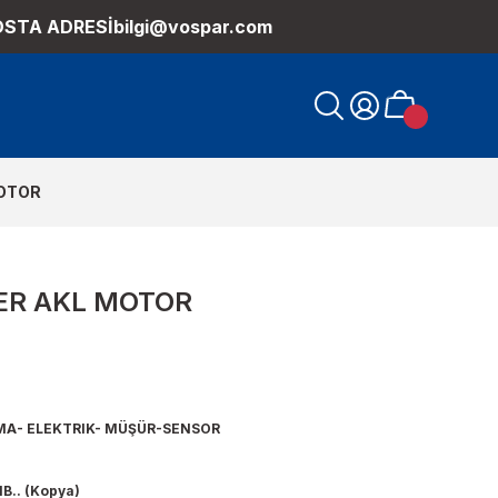
OSTA ADRESİ
bilgi@vospar.com
MOTOR
ER AKL MOTOR
MA- ELEKTRIK- MÜŞÜR-SENSOR
B.. (Kopya)