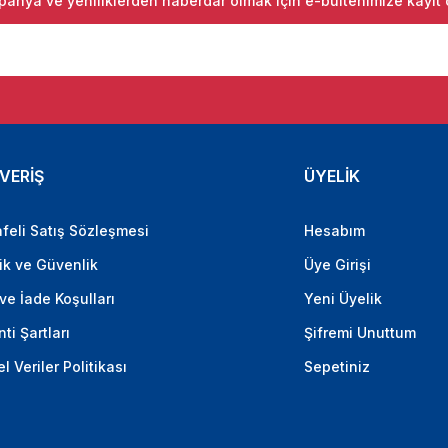
anya ve yeniliklerden haberdar olmak için e-bültenimize kayıt 
VERİŞ
ÜYELİK
feli Satış Sözleşmesi
Hesabım
lik ve Güvenlik
Üye Girişi
 ve İade Koşulları
Yeni Üyelik
ti Şartları
Şifremi Unuttum
el Veriler Politikası
Sepetiniz