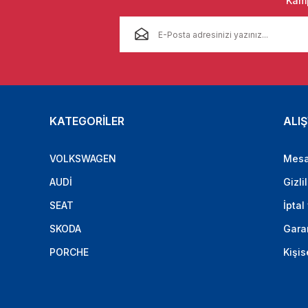
Kamp
KATEGORİLER
ALIŞ
VOLKSWAGEN
Mesa
AUDİ
Gizli
SEAT
İptal
SKODA
Garan
PORCHE
Kişis