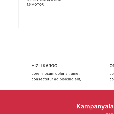
1.6 MOTOR
Bu ürünün fiyat bilgisi, resim, ürün açıklamalarında ve 
Görüş ve önerileriniz için teşekkür ederiz.
Ürün resmi kalitesiz, bozuk veya görüntülenemiyor.
Ürün açıklamasında eksik bilgiler bulunuyor.
Ürün bilgilerinde hatalar bulunuyor.
Ürün fiyatı diğer sitelerden daha pahalı.
HIZLI KARGO
O
Bu ürüne benzer farklı alternatifler olmalı.
Lorem ipsum dolor sit amet
Lo
consectetur adipisicing elit,
co
Kampanyalar 