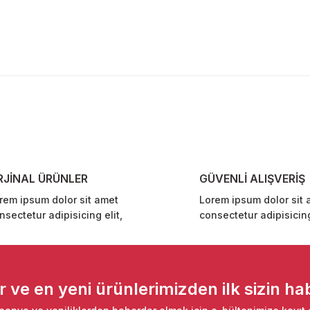
diğer konularda yetersiz gördüğünüz noktaları öneri formunu kullanarak ta
Bu ürüne ilk yorumu siz yapın!
Yorum Yaz
RJİNAL ÜRÜNLER
GÜVENLİ ALIŞVERİŞ
rem ipsum dolor sit amet
Lorem ipsum dolor sit 
nsectetur adipisicing elit,
consectetur adipisicing
Gönder
ve en yeni ürünlerimizden ilk sizin hab