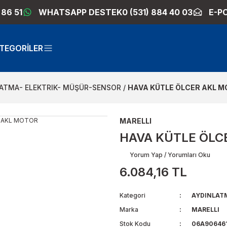
 86 51
WHATSAPP DESTEK
0 (531) 884 40 03
E-P
TEGORİLER
ATMA- ELEKTRIK- MÜŞÜR-SENSOR
HAVA KÜTLE ÖLCER AKL 
MARELLI
HAVA KÜTLE ÖLC
Yorum Yap / Yorumları Oku
6.084,16 TL
Kategori
AYDINLAT
Marka
MARELLI
Stok Kodu
06A906461