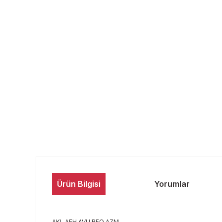
Ürün Bilgisi
Yorumlar
AKL AEH AVU BFQ AZM