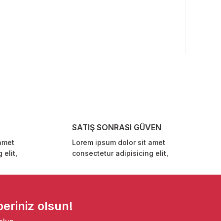
rafımıza iletebilirsiniz.
SATIŞ SONRASI GÜVEN
amet
Lorem ipsum dolor sit amet
 elit,
consectetur adipisicing elit,
eriniz olsun!