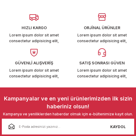
Görüş ve önerileriniz için teşekkür ederiz.
T6-T7 2011-2019
Ürün resmi kalitesiz, bozuk veya görüntülenemiyor.
 PARCA
Ürün açıklamasında eksik bilgiler bulunuyor.
HIZLI KARGO
ORJİNAL ÜRÜNLER
Ürün bilgilerinde hatalar bulunuyor.
99
Lorem ipsum dolor sit amet
Lorem ipsum dolor sit amet
consectetur adipisicing elit,
consectetur adipisicing elit,
Ürün fiyatı diğer sitelerden daha pahalı.
LASSİC 1996-2001
Bu ürüne benzer farklı alternatifler olmalı.
GÜVENLİ ALIŞVERİŞ
SATIŞ SONRASI GÜVEN
Lorem ipsum dolor sit amet
Lorem ipsum dolor sit amet
consectetur adipisicing elit,
consectetur adipisicing elit,
Gönder
1997-2004
Kampanyalar ve en yeni ürünlerimizden ilk sizin
haberiniz olsun!
 2004-2010
Kampanya ve yeniliklerden haberdar olmak için e-bültenimize kayıt olun.
A 2010-2021
KAYDOL