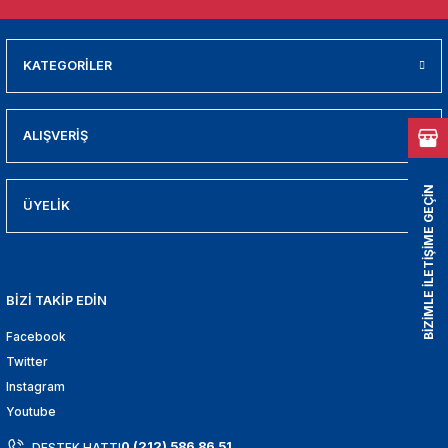
01
009
KATEGORİLER
21
ALIŞVERİŞ
2000
BİZİMLE İLETİŞİME GEÇİN
2005
ÜYELİK
2010
BİZİ TAKİP EDİN
021
Facebook
DEK PARCA
Twitter
Instagram
EDEK PARCA
Youtube
0 (212) 586 86 51
DESTEK HATTI