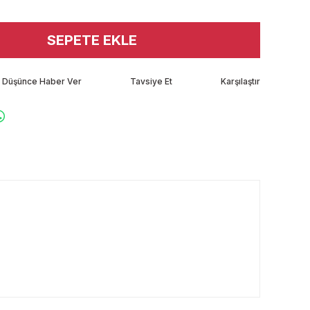
SEPETE EKLE
tı Düşünce Haber Ver
Tavsiye Et
Karşılaştır
rafımıza iletebilirsiniz.