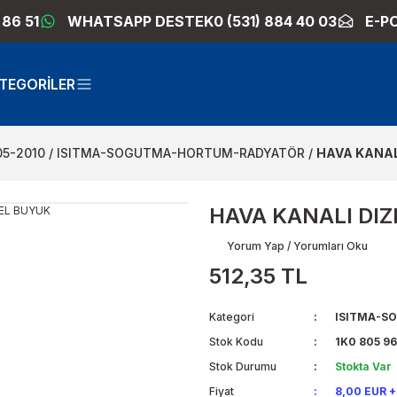
 86 51
WHATSAPP DESTEK
0 (531) 884 40 03
E-P
TEGORİLER
05-2010
ISITMA-SOGUTMA-HORTUM-RADYATÖR
HAVA KANAL
HAVA KANALI DI
Yorum Yap / Yorumları Oku
512,35 TL
Kategori
ISITMA-S
Stok Kodu
1K0 805 96
Stok Durumu
Stokta Var
Fiyat
8,00 EUR 