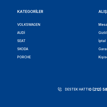
KATEGORİLER
ALIŞ
VOLKSWAGEN
Mesa
AUDİ
Gizli
SEAT
İptal
SKODA
Garan
PORCHE
Kişis
0 (212) 5
DESTEK HATTI