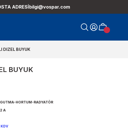
OSTA ADRESİ
bilgi@vospar.com
I DIZEL BUYUK
ZEL BUYUK
OGUTMA-HORTUM-RADYATÖR
2 A
+ KDV