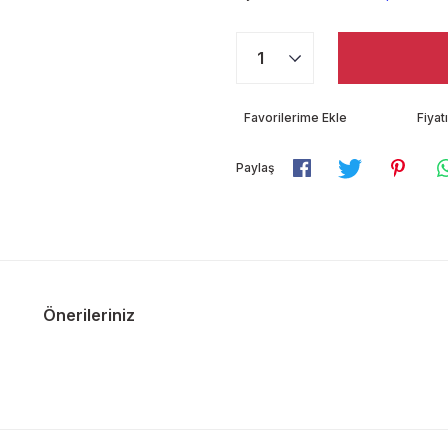
Fiya
Paylaş
Önerileriniz
diğer konularda yetersiz gördüğünüz noktaları öneri formunu kullanarak ta
Bu ürüne ilk yorumu siz yapın!