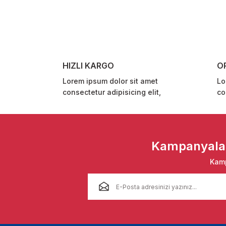
Ürün resmi kalitesiz, bozuk veya görüntülenemiyor.
Ürün açıklamasında eksik bilgiler bulunuyor.
Ürün bilgilerinde hatalar bulunuyor.
Ürün fiyatı diğer sitelerden daha pahalı.
HIZLI KARGO
O
Bu ürüne benzer farklı alternatifler olmalı.
Lorem ipsum dolor sit amet
Lo
consectetur adipisicing elit,
co
Kampanyalar 
Kamp