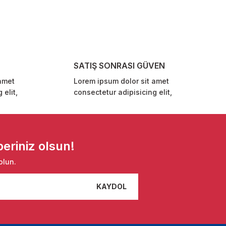
SATIŞ SONRASI GÜVEN
amet
Lorem ipsum dolor sit amet
 elit,
consectetur adipisicing elit,
eriniz olsun!
olun.
KAYDOL