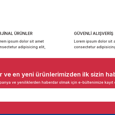
Yorum Yaz
RJİNAL ÜRÜNLER
GÜVENLİ ALIŞVERİŞ
rem ipsum dolor sit amet
Lorem ipsum dolor sit 
nsectetur adipisicing elit,
consectetur adipisicing
Gönder
ve en yeni ürünlerimizden ilk sizin hab
anya ve yeniliklerden haberdar olmak için e-bültenimize kayıt 