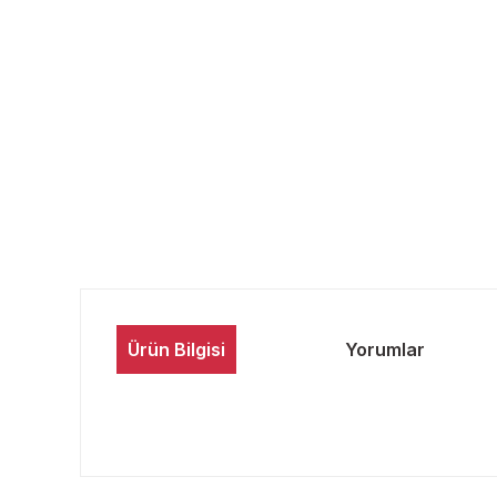
Ürün Bilgisi
Yorumlar
Bu ürünün fiyat bilgisi, resim, ürün açıklamalarında ve 
Görüş ve önerileriniz için teşekkür ederiz.