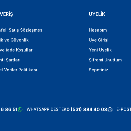
VERİŞ
ÜYELİK
feli Satış Sözleşmesi
Hesabım
lik ve Güvenlik
Üye Girişi
 ve İade Koşulları
Yeni Üyelik
ti Şartları
Şifremi Unuttum
el Veriler Politikası
Sepetiniz
86 86 51
0 (531) 884 40 03
WHATSAPP DESTEK
E-POST