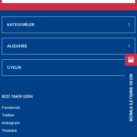
01
009
KATEGORİLER
21
ALIŞVERİŞ
2000
2005
ÜYELİK
BİZİMLE İLETİŞİME GEÇİN
2010
021
BİZİ TAKİP EDİN
Facebook
DEK PARCA
Twitter
EDEK PARCA
Instagram
Youtube