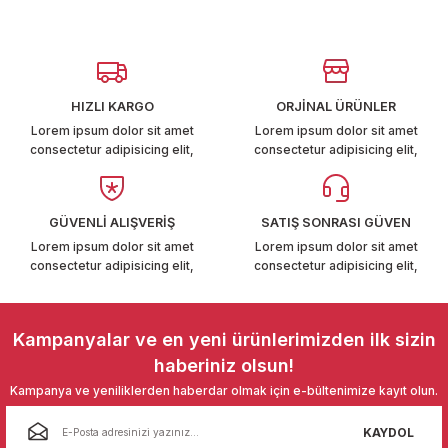
T6-T7 2011-2019
Görüş ve önerileriniz için teşekkür ederiz.
 PARCA
Ürün resmi kalitesiz, bozuk veya görüntülenemiyor.
Ürün açıklamasında eksik bilgiler bulunuyor.
HIZLI KARGO
ORJİNAL ÜRÜNLER
99
Ürün bilgilerinde hatalar bulunuyor.
Lorem ipsum dolor sit amet
Lorem ipsum dolor sit amet
consectetur adipisicing elit,
consectetur adipisicing elit,
Ürün fiyatı diğer sitelerden daha pahalı.
LASSİC 1996-2001
Bu ürüne benzer farklı alternatifler olmalı.
GÜVENLİ ALIŞVERİŞ
SATIŞ SONRASI GÜVEN
Lorem ipsum dolor sit amet
Lorem ipsum dolor sit amet
consectetur adipisicing elit,
consectetur adipisicing elit,
1997-2004
Gönder
Kampanyalar ve en yeni ürünlerimizden ilk sizin
 2004-2010
haberiniz olsun!
Kampanya ve yeniliklerden haberdar olmak için e-bültenimize kayıt olun.
A 2010-2021
KAYDOL