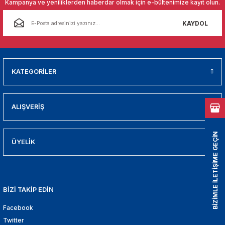
Kampanya ve yeniliklerden haberdar olmak için e-bültenimize kayıt olun.
01
KAYDOL
009
21
KATEGORİLER
2000
2005
ALIŞVERİŞ
2010
BİZİMLE İLETİŞİME GEÇİN
ÜYELİK
021
DEK PARCA
BİZİ TAKİP EDİN
EDEK PARCA
Facebook
Twitter