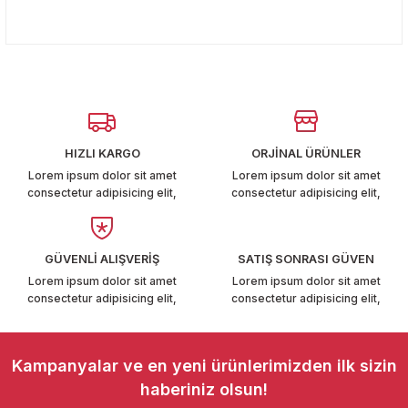
T6-T7 2011-2019
Bu ürünün fiyat bilgisi, resim, ürün açıklamalarında ve diğer
konularda yetersiz gördüğünüz noktaları öneri formunu
Yorum Yaz
kullanarak tarafımıza iletebilirsiniz.
 PARCA
Görüş ve önerileriniz için teşekkür ederiz.
99
Ürün resmi kalitesiz, bozuk veya görüntülenemiyor.
Ürün açıklamasında eksik bilgiler bulunuyor.
LASSİC 1996-2001
HIZLI KARGO
ORJİNAL ÜRÜNLER
Ürün bilgilerinde hatalar bulunuyor.
Lorem ipsum dolor sit amet
Lorem ipsum dolor sit amet
consectetur adipisicing elit,
consectetur adipisicing elit,
Ürün fiyatı diğer sitelerden daha pahalı.
Bu ürüne benzer farklı alternatifler olmalı.
GÜVENLİ ALIŞVERİŞ
SATIŞ SONRASI GÜVEN
Lorem ipsum dolor sit amet
Lorem ipsum dolor sit amet
1997-2004
consectetur adipisicing elit,
consectetur adipisicing elit,
 2004-2010
Gönder
Kampanyalar ve en yeni ürünlerimizden ilk sizin
A 2010-2021
haberiniz olsun!