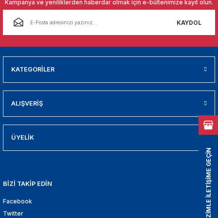
Kampanya ve yeniliklerden haberdar olmak için e-bültenimize kayıt olun.
01
KAYDOL
009
21
KATEGORİLER
2000
2005
ALIŞVERİŞ
2010
ÜYELİK
021
BİZİMLE İLETİŞİME GEÇİN
DEK PARCA
BİZİ TAKİP EDİN
EDEK PARCA
Facebook
Twitter