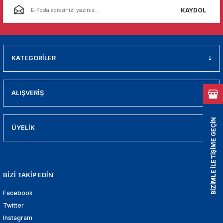
01
KAYDOL
009
21
KATEGORİLER
2000
ALIŞVERİŞ
2005
BİZİMLE İLETİŞİME GEÇİN
2010
ÜYELİK
021
BİZİ TAKİP EDİN
DEK PARCA
Facebook
EDEK PARCA
Twitter
Instagram