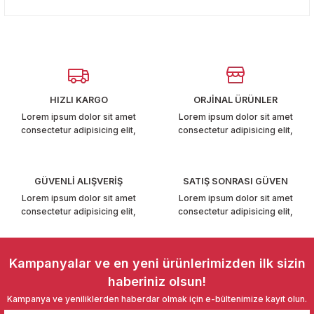
konularda yetersiz gördüğünüz noktaları öneri formunu
T6-T7 2011-2019
Yorum Yaz
kullanarak tarafımıza iletebilirsiniz.
Görüş ve önerileriniz için teşekkür ederiz.
 PARCA
Ürün resmi kalitesiz, bozuk veya görüntülenemiyor.
99
Ürün açıklamasında eksik bilgiler bulunuyor.
HIZLI KARGO
ORJİNAL ÜRÜNLER
Ürün bilgilerinde hatalar bulunuyor.
LASSİC 1996-2001
Lorem ipsum dolor sit amet
Lorem ipsum dolor sit amet
consectetur adipisicing elit,
consectetur adipisicing elit,
Ürün fiyatı diğer sitelerden daha pahalı.
Bu ürüne benzer farklı alternatifler olmalı.
GÜVENLİ ALIŞVERİŞ
SATIŞ SONRASI GÜVEN
Lorem ipsum dolor sit amet
Lorem ipsum dolor sit amet
consectetur adipisicing elit,
consectetur adipisicing elit,
1997-2004
Gönder
 2004-2010
Kampanyalar ve en yeni ürünlerimizden ilk sizin
haberiniz olsun!
A 2010-2021
Kampanya ve yeniliklerden haberdar olmak için e-bültenimize kayıt olun.