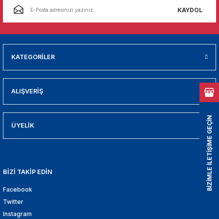
01
KAYDOL
009
21
KATEGORİLER
2000
ALIŞVERİŞ
2005
BİZİMLE İLETİŞİME GEÇİN
2010
ÜYELİK
021
BİZİ TAKİP EDİN
DEK PARCA
Facebook
EDEK PARCA
Twitter
Instagram