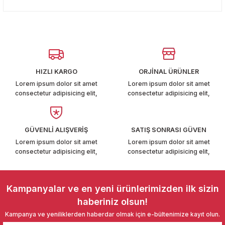
konularda yetersiz gördüğünüz noktaları öneri formunu
T6-T7 2011-2019
Yorum Yaz
kullanarak tarafımıza iletebilirsiniz.
Görüş ve önerileriniz için teşekkür ederiz.
 PARCA
Ürün resmi kalitesiz, bozuk veya görüntülenemiyor.
99
Ürün açıklamasında eksik bilgiler bulunuyor.
HIZLI KARGO
ORJİNAL ÜRÜNLER
Ürün bilgilerinde hatalar bulunuyor.
LASSİC 1996-2001
Lorem ipsum dolor sit amet
Lorem ipsum dolor sit amet
consectetur adipisicing elit,
consectetur adipisicing elit,
Ürün fiyatı diğer sitelerden daha pahalı.
Bu ürüne benzer farklı alternatifler olmalı.
GÜVENLİ ALIŞVERİŞ
SATIŞ SONRASI GÜVEN
Lorem ipsum dolor sit amet
Lorem ipsum dolor sit amet
consectetur adipisicing elit,
consectetur adipisicing elit,
1997-2004
Gönder
 2004-2010
Kampanyalar ve en yeni ürünlerimizden ilk sizin
haberiniz olsun!
A 2010-2021
Kampanya ve yeniliklerden haberdar olmak için e-bültenimize kayıt olun.