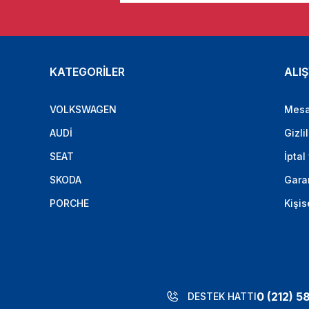
KATEGORİLER
ALIŞ
VOLKSWAGEN
Mesa
AUDİ
Gizli
SEAT
İptal
SKODA
Garan
PORCHE
Kişis
0 (212) 5
DESTEK HATTI