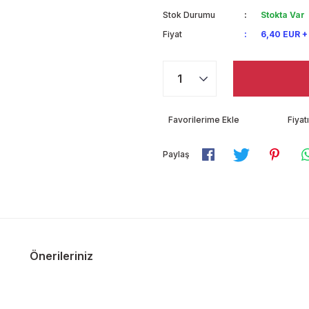
Stok Durumu
Stokta Var
Fiyat
6,40 EUR +
Fiya
Paylaş
Önerileriniz