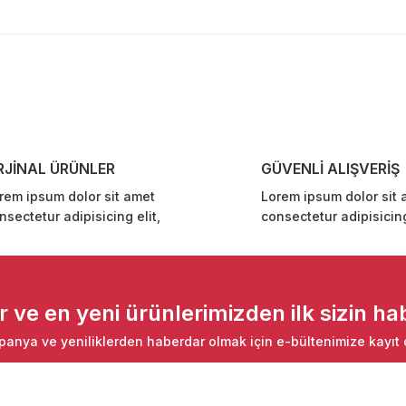
diğer konularda yetersiz gördüğünüz noktaları öneri formunu kullanarak ta
Bu ürüne ilk yorumu siz yapın!
Yorum Yaz
RJİNAL ÜRÜNLER
GÜVENLİ ALIŞVERİŞ
rem ipsum dolor sit amet
Lorem ipsum dolor sit 
nsectetur adipisicing elit,
consectetur adipisicing
Gönder
ve en yeni ürünlerimizden ilk sizin hab
anya ve yeniliklerden haberdar olmak için e-bültenimize kayıt 