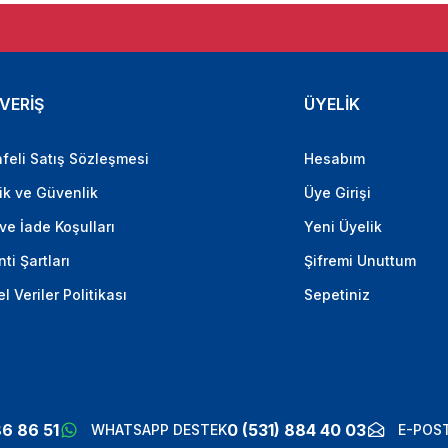
VERİŞ
ÜYELİK
feli Satış Sözleşmesi
Hesabım
lik ve Güvenlik
Üye Girişi
 ve İade Koşulları
Yeni Üyelik
ti Şartları
Şifremi Unuttum
el Veriler Politikası
Sepetiniz
86 86 51
0 (531) 884 40 03
WHATSAPP DESTEK
E-POST