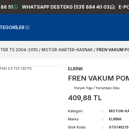
 86 51
WHATSAPP DESTEK
0 (531) 884 40 03
E-P
TEGORİLER
TER T5 2004-2010
MOTOR-KARTER-KASNAK
FREN VAKUM PO
ELRİNK
FREN VAKUM POMP
Yorum Yap / Yorumları Oku
409,88 TL
Kategori
MOTOR-KA
Marka
ELRİNK
Stok Kodu
070145215