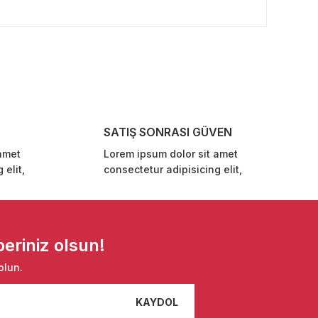
rafımıza iletebilirsiniz.
SATIŞ SONRASI GÜVEN
amet
Lorem ipsum dolor sit amet
 elit,
consectetur adipisicing elit,
eriniz olsun!
olun.
KAYDOL