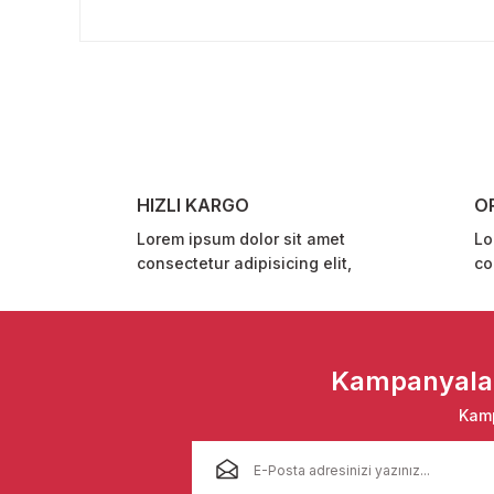
Bu ürünün fiyat bilgisi, resim, ürün açıklamalarında ve 
Görüş ve önerileriniz için teşekkür ederiz.
Ürün resmi kalitesiz, bozuk veya görüntülenemiyor.
Ürün açıklamasında eksik bilgiler bulunuyor.
Ürün bilgilerinde hatalar bulunuyor.
Ürün fiyatı diğer sitelerden daha pahalı.
HIZLI KARGO
O
Bu ürüne benzer farklı alternatifler olmalı.
Lorem ipsum dolor sit amet
Lo
consectetur adipisicing elit,
co
Kampanyalar 
Kamp