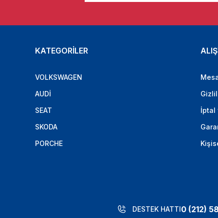
KATEGORİLER
ALIŞ
VOLKSWAGEN
Mesa
AUDİ
Gizli
SEAT
İptal
SKODA
Garan
PORCHE
Kişis
0 (212) 5
DESTEK HATTI