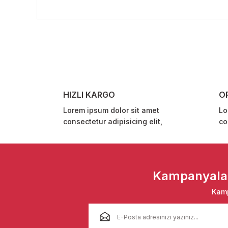
Bu ürünün fiyat bilgisi, resim, ürün açıklamalarında ve 
Görüş ve önerileriniz için teşekkür ederiz.
Ürün resmi kalitesiz, bozuk veya görüntülenemiyor.
Ürün açıklamasında eksik bilgiler bulunuyor.
Ürün bilgilerinde hatalar bulunuyor.
Ürün fiyatı diğer sitelerden daha pahalı.
HIZLI KARGO
O
Bu ürüne benzer farklı alternatifler olmalı.
Lorem ipsum dolor sit amet
Lo
consectetur adipisicing elit,
co
Kampanyalar 
Kamp