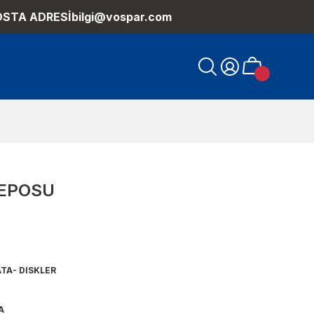
OSTA ADRESİ
bilgi@vospar.com
DEPOSU
TA- DISKLER
A