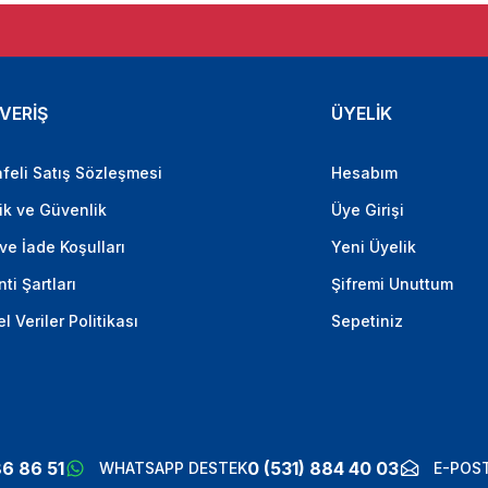
VERİŞ
ÜYELİK
feli Satış Sözleşmesi
Hesabım
lik ve Güvenlik
Üye Girişi
 ve İade Koşulları
Yeni Üyelik
ti Şartları
Şifremi Unuttum
el Veriler Politikası
Sepetiniz
86 86 51
0 (531) 884 40 03
WHATSAPP DESTEK
E-POST