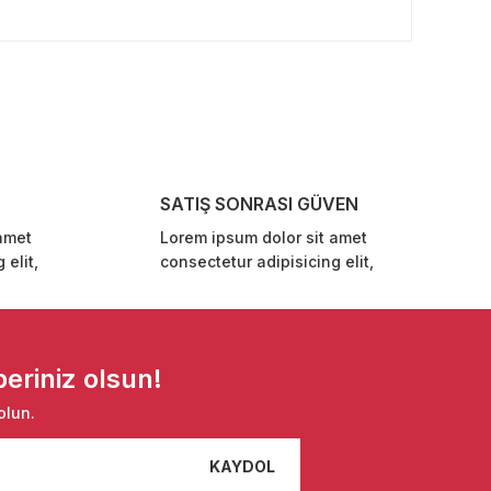
rafımıza iletebilirsiniz.
SATIŞ SONRASI GÜVEN
amet
Lorem ipsum dolor sit amet
 elit,
consectetur adipisicing elit,
eriniz olsun!
olun.
KAYDOL