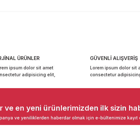
diğer konularda yetersiz gördüğünüz noktaları öneri formunu kullanarak ta
Bu ürüne ilk yorumu siz yapın!
Yorum Yaz
RJİNAL ÜRÜNLER
GÜVENLİ ALIŞVERİŞ
rem ipsum dolor sit amet
Lorem ipsum dolor sit 
nsectetur adipisicing elit,
consectetur adipisicing
Gönder
ve en yeni ürünlerimizden ilk sizin hab
anya ve yeniliklerden haberdar olmak için e-bültenimize kayıt 