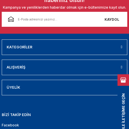
haberiniz olsun!
01
Kampanya ve yeniliklerden haberdar olmak için e-bültenimize kayıt olun.
009
KAYDOL
21
2000
KATEGORİLER
2005
ALIŞVERİŞ
2010
021
ÜYELİK
BİZİMLE İLETİŞİME GEÇİN
DEK PARCA
BİZİ TAKİP EDİN
EDEK PARCA
Facebook