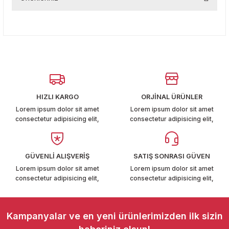
Bu ürüne ilk yorumu siz yapın!
T6-T7 2011-2019
Bu ürünün fiyat bilgisi, resim, ürün açıklamalarında ve diğer
konularda yetersiz gördüğünüz noktaları öneri formunu
 PARCA
Yorum Yaz
kullanarak tarafımıza iletebilirsiniz.
Görüş ve önerileriniz için teşekkür ederiz.
99
Ürün resmi kalitesiz, bozuk veya görüntülenemiyor.
LASSİC 1996-2001
Ürün açıklamasında eksik bilgiler bulunuyor.
HIZLI KARGO
ORJİNAL ÜRÜNLER
Ürün bilgilerinde hatalar bulunuyor.
Lorem ipsum dolor sit amet
Lorem ipsum dolor sit amet
consectetur adipisicing elit,
consectetur adipisicing elit,
Ürün fiyatı diğer sitelerden daha pahalı.
Bu ürüne benzer farklı alternatifler olmalı.
GÜVENLİ ALIŞVERİŞ
SATIŞ SONRASI GÜVEN
1997-2004
Lorem ipsum dolor sit amet
Lorem ipsum dolor sit amet
consectetur adipisicing elit,
consectetur adipisicing elit,
 2004-2010
Gönder
A 2010-2021
Kampanyalar ve en yeni ürünlerimizden ilk sizin