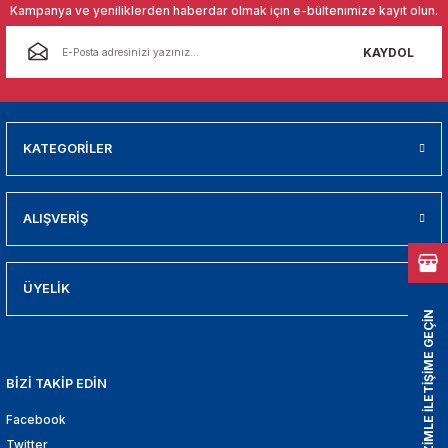
01
Kampanya ve yeniliklerden haberdar olmak için e-bültenimize kayıt olun.
KAYDOL
009
21
KATEGORİLER
2000
2005
ALIŞVERİŞ
2010
ÜYELİK
021
BİZİMLE İLETİŞİME GEÇİN
DEK PARCA
BİZİ TAKİP EDİN
EDEK PARCA
Facebook
Twitter