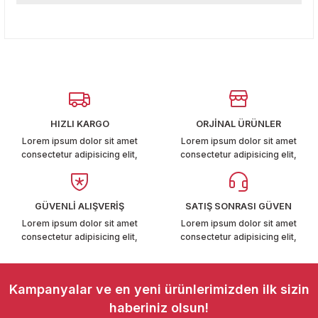
T6-T7 2011-2019
Bu ürünün fiyat bilgisi, resim, ürün açıklamalarında ve diğer
konularda yetersiz gördüğünüz noktaları öneri formunu
Yorum Yaz
 PARCA
kullanarak tarafımıza iletebilirsiniz.
Görüş ve önerileriniz için teşekkür ederiz.
99
Ürün resmi kalitesiz, bozuk veya görüntülenemiyor.
LASSİC 1996-2001
Ürün açıklamasında eksik bilgiler bulunuyor.
HIZLI KARGO
ORJİNAL ÜRÜNLER
Ürün bilgilerinde hatalar bulunuyor.
Lorem ipsum dolor sit amet
Lorem ipsum dolor sit amet
consectetur adipisicing elit,
consectetur adipisicing elit,
Ürün fiyatı diğer sitelerden daha pahalı.
Bu ürüne benzer farklı alternatifler olmalı.
GÜVENLİ ALIŞVERİŞ
SATIŞ SONRASI GÜVEN
1997-2004
Lorem ipsum dolor sit amet
Lorem ipsum dolor sit amet
consectetur adipisicing elit,
consectetur adipisicing elit,
 2004-2010
Gönder
Kampanyalar ve en yeni ürünlerimizden ilk sizin
A 2010-2021
haberiniz olsun!