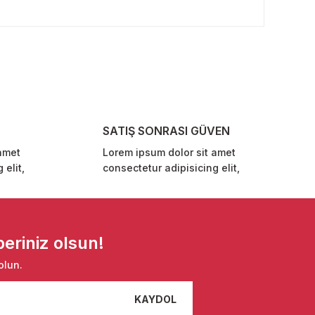
rafımıza iletebilirsiniz.
SATIŞ SONRASI GÜVEN
amet
Lorem ipsum dolor sit amet
 elit,
consectetur adipisicing elit,
eriniz olsun!
olun.
KAYDOL