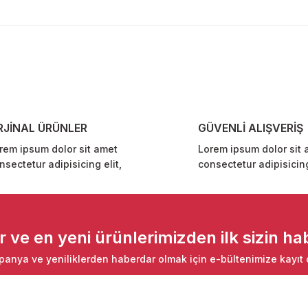
diğer konularda yetersiz gördüğünüz noktaları öneri formunu kullanarak ta
Bu ürüne ilk yorumu siz yapın!
Yorum Yaz
RJİNAL ÜRÜNLER
GÜVENLİ ALIŞVERİŞ
rem ipsum dolor sit amet
Lorem ipsum dolor sit 
nsectetur adipisicing elit,
consectetur adipisicing
Gönder
ve en yeni ürünlerimizden ilk sizin hab
anya ve yeniliklerden haberdar olmak için e-bültenimize kayıt 