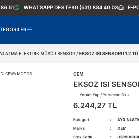
 86 51
WHATSAPP DESTEK
0 (531) 884 40 03
E-P
TEGORİLER
INLATMA ELEKTRIK MÜŞÜR SENSÖR
EKSOZ ISI SENSORU 1.2 T
OEM
EKSOZ ISI SENSO
Yorum Yap / Yorumları Oku
6.244,27 TL
Kategori
AYDINLAT
Marka
OEM
Stok Kodu
03P906088