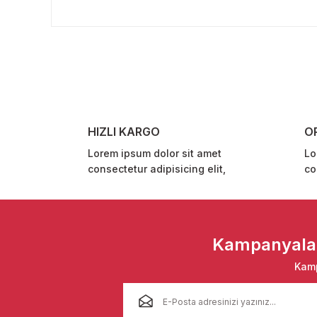
Bu ürünün fiyat bilgisi, resim, ürün açıklamalarında ve 
Görüş ve önerileriniz için teşekkür ederiz.
Ürün resmi kalitesiz, bozuk veya görüntülenemiyor.
Ürün açıklamasında eksik bilgiler bulunuyor.
Ürün bilgilerinde hatalar bulunuyor.
Ürün fiyatı diğer sitelerden daha pahalı.
HIZLI KARGO
O
Bu ürüne benzer farklı alternatifler olmalı.
Lorem ipsum dolor sit amet
Lo
consectetur adipisicing elit,
co
Kampanyalar 
Kamp