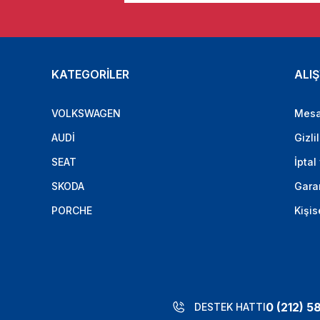
KATEGORİLER
ALIŞ
VOLKSWAGEN
Mesa
AUDİ
Gizli
SEAT
İptal
SKODA
Garan
PORCHE
Kişis
0 (212) 5
DESTEK HATTI