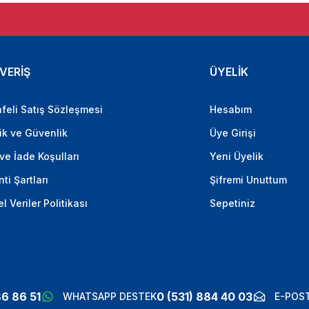
VERİŞ
ÜYELİK
feli Satış Sözleşmesi
Hesabım
lik ve Güvenlik
Üye Girişi
 ve İade Koşulları
Yeni Üyelik
ti Şartları
Şifremi Unuttum
el Veriler Politikası
Sepetiniz
86 86 51
0 (531) 884 40 03
WHATSAPP DESTEK
E-POST