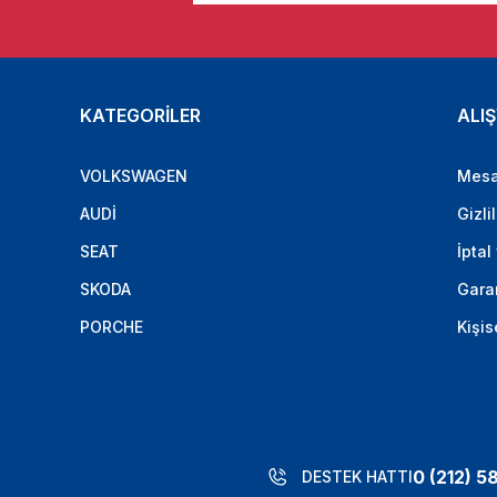
KATEGORİLER
ALIŞ
VOLKSWAGEN
Mesa
AUDİ
Gizli
SEAT
İptal
SKODA
Garan
PORCHE
Kişis
0 (212) 5
DESTEK HATTI