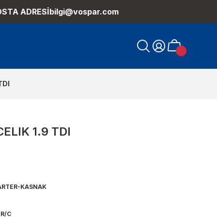
OSTA ADRESİ
bilgi@vospar.com
TDI
ELIK 1.9 TDI
RTER-KASNAK
 R/C