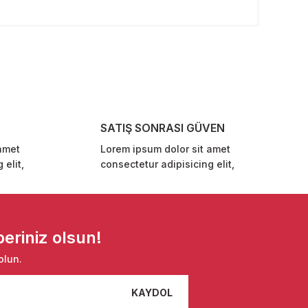
rafımıza iletebilirsiniz.
SATIŞ SONRASI GÜVEN
amet
Lorem ipsum dolor sit amet
 elit,
consectetur adipisicing elit,
eriniz olsun!
olun.
KAYDOL