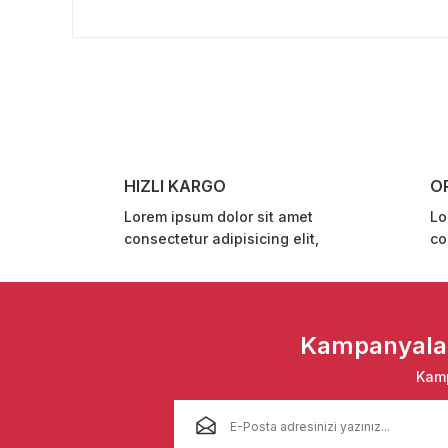
Bu ürünün fiyat bilgisi, resim, ürün açıklamalarında ve 
Görüş ve önerileriniz için teşekkür ederiz.
Ürün resmi kalitesiz, bozuk veya görüntülenemiyor.
Ürün açıklamasında eksik bilgiler bulunuyor.
Ürün bilgilerinde hatalar bulunuyor.
Ürün fiyatı diğer sitelerden daha pahalı.
HIZLI KARGO
O
Bu ürüne benzer farklı alternatifler olmalı.
Lorem ipsum dolor sit amet
Lo
consectetur adipisicing elit,
co
Kampanyalar 
Kamp