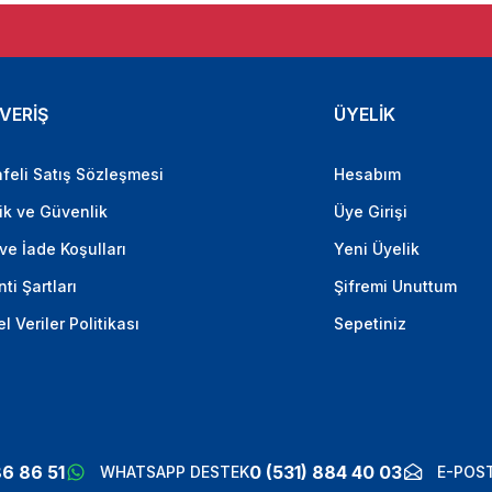
VERİŞ
ÜYELİK
feli Satış Sözleşmesi
Hesabım
lik ve Güvenlik
Üye Girişi
 ve İade Koşulları
Yeni Üyelik
ti Şartları
Şifremi Unuttum
el Veriler Politikası
Sepetiniz
86 86 51
0 (531) 884 40 03
WHATSAPP DESTEK
E-POST