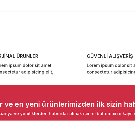
diğer konularda yetersiz gördüğünüz noktaları öneri formunu kullanarak ta
Bu ürüne ilk yorumu siz yapın!
Yorum Yaz
RJİNAL ÜRÜNLER
GÜVENLİ ALIŞVERİŞ
rem ipsum dolor sit amet
Lorem ipsum dolor sit 
nsectetur adipisicing elit,
consectetur adipisicing
Gönder
ve en yeni ürünlerimizden ilk sizin hab
anya ve yeniliklerden haberdar olmak için e-bültenimize kayıt 