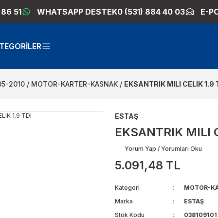
 86 51
WHATSAPP DESTEK
0 (531) 884 40 03
E-P
TEGORİLER
05-2010
MOTOR-KARTER-KASNAK
EKSANTRIK MILI CELIK 1.9 
ESTAŞ
EKSANTRIK MILI C
Yorum Yap / Yorumları Oku
5.091,48 TL
Kategori
MOTOR-KA
Marka
ESTAŞ
Stok Kodu
038109101