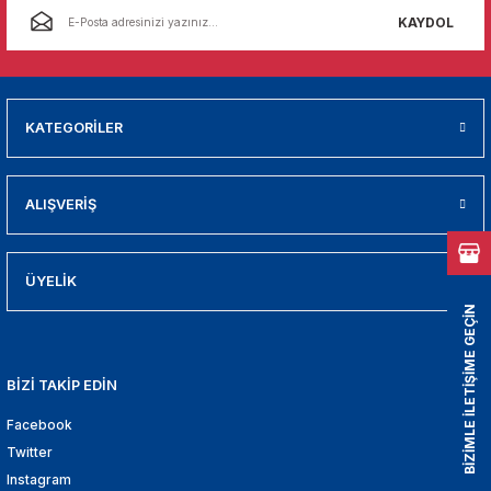
01
KAYDOL
009
21
KATEGORİLER
2000
ALIŞVERİŞ
2005
2010
ÜYELİK
BİZİMLE İLETİŞİME GEÇİN
021
BİZİ TAKİP EDİN
DEK PARCA
Facebook
EDEK PARCA
Twitter
Instagram