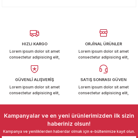
konularda yetersiz gördüğünüz noktaları öneri formunu
T6-T7 2011-2019
Yorum Yaz
kullanarak tarafımıza iletebilirsiniz.
Görüş ve önerileriniz için teşekkür ederiz.
 PARCA
Ürün resmi kalitesiz, bozuk veya görüntülenemiyor.
99
Ürün açıklamasında eksik bilgiler bulunuyor.
HIZLI KARGO
ORJİNAL ÜRÜNLER
Ürün bilgilerinde hatalar bulunuyor.
LASSİC 1996-2001
Lorem ipsum dolor sit amet
Lorem ipsum dolor sit amet
consectetur adipisicing elit,
consectetur adipisicing elit,
Ürün fiyatı diğer sitelerden daha pahalı.
Bu ürüne benzer farklı alternatifler olmalı.
GÜVENLİ ALIŞVERİŞ
SATIŞ SONRASI GÜVEN
Lorem ipsum dolor sit amet
Lorem ipsum dolor sit amet
consectetur adipisicing elit,
consectetur adipisicing elit,
1997-2004
Gönder
 2004-2010
Kampanyalar ve en yeni ürünlerimizden ilk sizin
haberiniz olsun!
A 2010-2021
Kampanya ve yeniliklerden haberdar olmak için e-bültenimize kayıt olun.