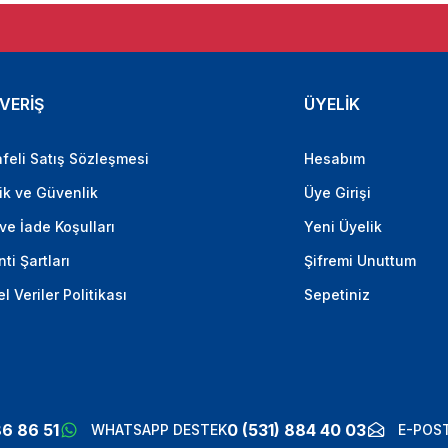
VERİŞ
ÜYELİK
feli Satış Sözleşmesi
Hesabım
lik ve Güvenlik
Üye Girişi
 ve İade Koşulları
Yeni Üyelik
ti Şartları
Şifremi Unuttum
el Veriler Politikası
Sepetiniz
86 86 51
0 (531) 884 40 03
WHATSAPP DESTEK
E-POST