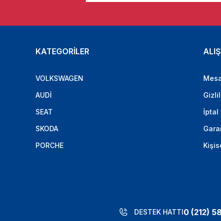
KATEGORİLER
ALIŞ
VOLKSWAGEN
Mesa
AUDİ
Gizli
SEAT
İptal
SKODA
Garan
PORCHE
Kişis
0 (212) 5
DESTEK HATTI