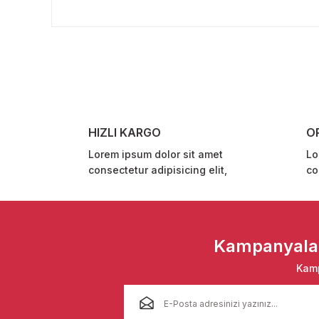
Bu ürünün fiyat bilgisi, resim, ürün açıklamalarında ve 
Görüş ve önerileriniz için teşekkür ederiz.
Ürün resmi kalitesiz, bozuk veya görüntülenemiyor.
Ürün açıklamasında eksik bilgiler bulunuyor.
Ürün bilgilerinde hatalar bulunuyor.
Ürün fiyatı diğer sitelerden daha pahalı.
HIZLI KARGO
O
Bu ürüne benzer farklı alternatifler olmalı.
Lorem ipsum dolor sit amet
Lo
consectetur adipisicing elit,
co
Kampanyalar 
Kamp