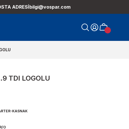
OSTA ADRESİ
bilgi@vospar.com
OGOLU
1.9 TDI LOGOLU
RTER-KASNAK
R/O