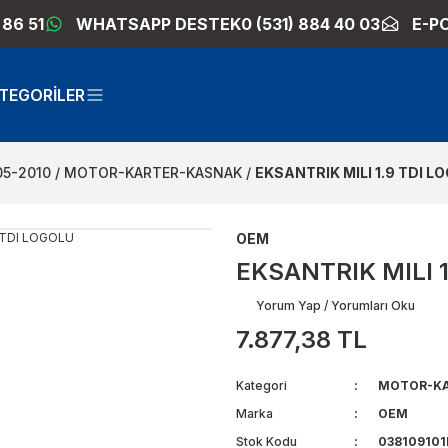
 86 51
WHATSAPP DESTEK
0 (531) 884 40 03
E-P
TEGORİLER
05-2010
MOTOR-KARTER-KASNAK
EKSANTRIK MILI 1.9 TDI L
OEM
EKSANTRIK MILI 
Yorum Yap / Yorumları Oku
7.877,38 TL
Kategori
MOTOR-KA
Marka
OEM
Stok Kodu
038109101