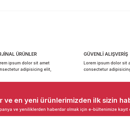
diğer konularda yetersiz gördüğünüz noktaları öneri formunu kullanarak ta
Bu ürüne ilk yorumu siz yapın!
Yorum Yaz
RJİNAL ÜRÜNLER
GÜVENLİ ALIŞVERİŞ
rem ipsum dolor sit amet
Lorem ipsum dolor sit 
nsectetur adipisicing elit,
consectetur adipisicing
Gönder
ve en yeni ürünlerimizden ilk sizin hab
anya ve yeniliklerden haberdar olmak için e-bültenimize kayıt 