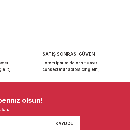
rafımıza iletebilirsiniz.
SATIŞ SONRASI GÜVEN
amet
Lorem ipsum dolor sit amet
 elit,
consectetur adipisicing elit,
eriniz olsun!
olun.
KAYDOL