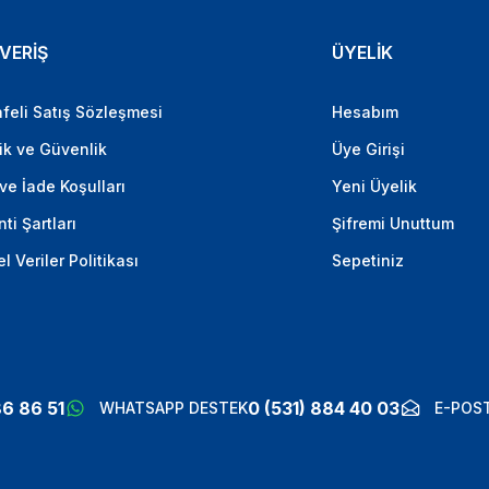
VERİŞ
ÜYELİK
feli Satış Sözleşmesi
Hesabım
lik ve Güvenlik
Üye Girişi
 ve İade Koşulları
Yeni Üyelik
ti Şartları
Şifremi Unuttum
el Veriler Politikası
Sepetiniz
86 86 51
0 (531) 884 40 03
WHATSAPP DESTEK
E-POST