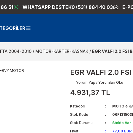
 86 51
WHATSAPP DESTEK
0 (531) 884 40 03
E-P
TEGORİLER
TTA 2004-2010
MOTOR-KARTER-KASNAK
EGR VALFI 2.0 FSI
EGR VALFI 2.0 F
Yorum Yap / Yorumları Oku
4.931,37 TL
Kategori
MOTOR-KA
Stok Kodu
06F131503B
Stok Durumu
Stokta Var
Fiyat
77,00 EUR