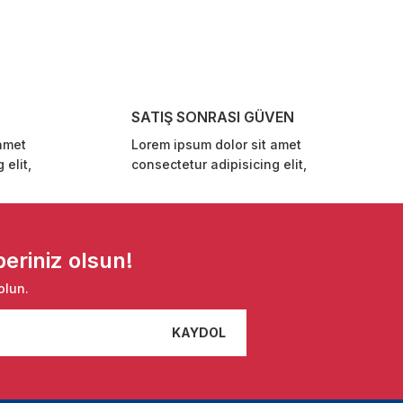
SATIŞ SONRASI GÜVEN
amet
Lorem ipsum dolor sit amet
 elit,
consectetur adipisicing elit,
eriniz olsun!
olun.
KAYDOL