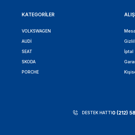
KATEGORİLER
ALIŞ
VOLKSWAGEN
Mesa
AUDİ
Gizli
SEAT
İptal
SKODA
Garan
PORCHE
Kişis
0 (212) 5
DESTEK HATTI