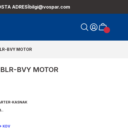
OSTA ADRESİ
bilgi@vospar.com
 BLR-BVY MOTOR
SI BLR-BVY MOTOR
RTER-KASNAK
..
 + KDV