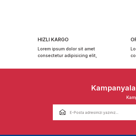
Ürün resmi kalitesiz, bozuk veya görüntülenemiyor.
Ürün açıklamasında eksik bilgiler bulunuyor.
Ürün bilgilerinde hatalar bulunuyor.
Ürün fiyatı diğer sitelerden daha pahalı.
HIZLI KARGO
O
Bu ürüne benzer farklı alternatifler olmalı.
Lorem ipsum dolor sit amet
Lo
consectetur adipisicing elit,
co
Kampanyalar 
Kamp