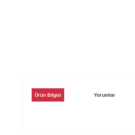
Ürün Bilgisi
Yorumlar
Bu ürünün fiyat bilgisi, resim, ürün açıklamalarında ve 
Görüş ve önerileriniz için teşekkür ederiz.