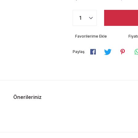
Fiya
Paylaş
Önerileriniz
diğer konularda yetersiz gördüğünüz noktaları öneri formunu kullanarak ta
Bu ürüne ilk yorumu siz yapın!