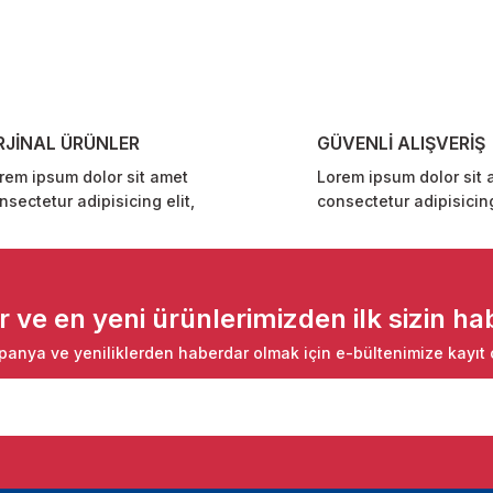
Yorum Yaz
RJİNAL ÜRÜNLER
GÜVENLİ ALIŞVERİŞ
rem ipsum dolor sit amet
Lorem ipsum dolor sit 
nsectetur adipisicing elit,
consectetur adipisicing
Gönder
ve en yeni ürünlerimizden ilk sizin hab
anya ve yeniliklerden haberdar olmak için e-bültenimize kayıt 