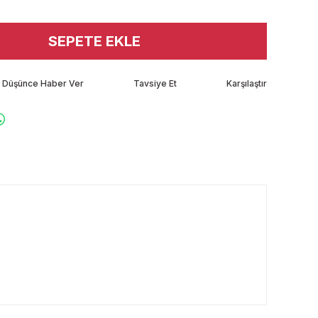
SEPETE EKLE
tı Düşünce Haber Ver
Tavsiye Et
Karşılaştır
rafımıza iletebilirsiniz.