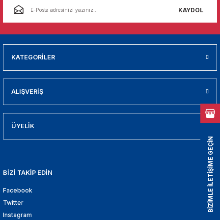
01
KAYDOL
009
21
KATEGORİLER
2000
ALIŞVERİŞ
2005
2010
ÜYELİK
BİZİMLE İLETİŞİME GEÇİN
021
BİZİ TAKİP EDİN
DEK PARCA
Facebook
EDEK PARCA
Twitter
Instagram