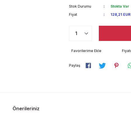
Stok Durumu
Stokta Var
Fiyat
128,21 EUR
Fiya
Paylaş
Önerileriniz