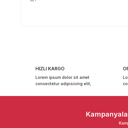
Bu ürünün fiyat bilgisi, resim, ürün açıklamalarında ve 
Görüş ve önerileriniz için teşekkür ederiz.
Ürün resmi kalitesiz, bozuk veya görüntülenemiyor.
Ürün açıklamasında eksik bilgiler bulunuyor.
Ürün bilgilerinde hatalar bulunuyor.
Ürün fiyatı diğer sitelerden daha pahalı.
HIZLI KARGO
O
Bu ürüne benzer farklı alternatifler olmalı.
Lorem ipsum dolor sit amet
Lo
consectetur adipisicing elit,
co
Kampanyalar 
Kamp