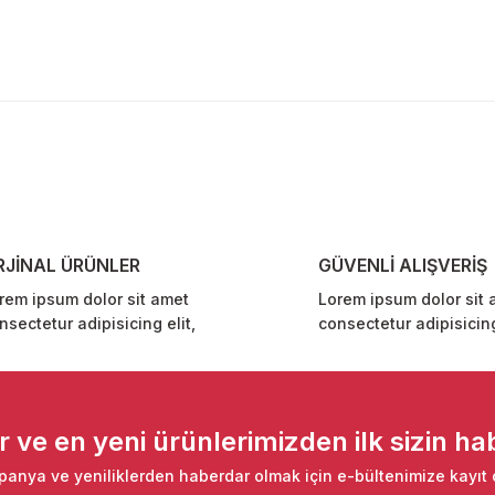
diğer konularda yetersiz gördüğünüz noktaları öneri formunu kullanarak ta
Bu ürüne ilk yorumu siz yapın!
Yorum Yaz
RJİNAL ÜRÜNLER
GÜVENLİ ALIŞVERİŞ
rem ipsum dolor sit amet
Lorem ipsum dolor sit 
nsectetur adipisicing elit,
consectetur adipisicing
Gönder
ve en yeni ürünlerimizden ilk sizin hab
anya ve yeniliklerden haberdar olmak için e-bültenimize kayıt 