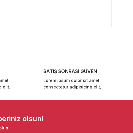
rafımıza iletebilirsiniz.
SATIŞ SONRASI GÜVEN
amet
Lorem ipsum dolor sit amet
 elit,
consectetur adipisicing elit,
eriniz olsun!
olun.