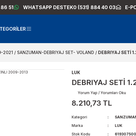
 86 51
WHATSAPP DESTEK
0 (531) 884 40 03
E-P
TEGORİLER
9-2021
SANZUMAN-DEBRIYAJ SET- VOLAND
DEBRIYAJ SETİ 1
LUK
DEBRIYAJ SETİ 1.
Yorum Yap / Yorumları Oku
8.210,73 TL
Kategori
SANZUMAN
Marka
LUK
Stok Kodu
61930750