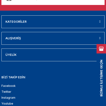
01
009
KATEGORİLER
21
2000
ALIŞVERİŞ
2005
ÜYELİK
2010
BİZİMLE İLETİŞİME GEÇİN
021
BİZİ TAKİP EDİN
DEK PARCA
Facebook
Twitter
EDEK PARCA
Instagram
Youtube