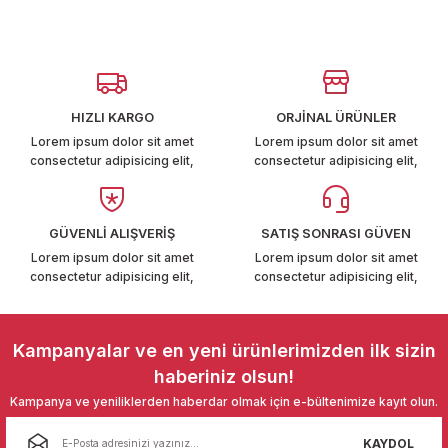
kullanarak tarafımıza iletebilirsiniz.
T6-T7 2011-2019
Görüş ve önerileriniz için teşekkür ederiz.
 PARCA
Ürün resmi kalitesiz, bozuk veya görüntülenemiyor.
Ürün açıklamasında eksik bilgiler bulunuyor.
99
HIZLI KARGO
ORJİNAL ÜRÜNLER
Ürün bilgilerinde hatalar bulunuyor.
Lorem ipsum dolor sit amet
Lorem ipsum dolor sit amet
consectetur adipisicing elit,
consectetur adipisicing elit,
LASSİC 1996-2001
Ürün fiyatı diğer sitelerden daha pahalı.
Bu ürüne benzer farklı alternatifler olmalı.
GÜVENLİ ALIŞVERİŞ
SATIŞ SONRASI GÜVEN
Lorem ipsum dolor sit amet
Lorem ipsum dolor sit amet
consectetur adipisicing elit,
consectetur adipisicing elit,
1997-2004
Gönder
Kampanyalar ve en yeni ürünlerimizden ilk sizin
 2004-2010
haberiniz olsun!
Kampanya ve yeniliklerden haberdar olmak için e-bültenimize kayıt olun.
A 2010-2021
KAYDOL