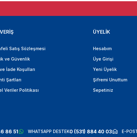
VERİŞ
ÜYELİK
feli Satış Sözleşmesi
Hesabım
lik ve Güvenlik
Üye Girişi
 ve İade Koşulları
Yeni Üyelik
ti Şartları
Şifremi Unuttum
el Veriler Politikası
Sepetiniz
86 86 51
0 (531) 884 40 03
WHATSAPP DESTEK
E-POST