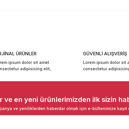
diğer konularda yetersiz gördüğünüz noktaları öneri formunu kullanarak ta
Bu ürüne ilk yorumu siz yapın!
Yorum Yaz
RJİNAL ÜRÜNLER
GÜVENLİ ALIŞVERİŞ
rem ipsum dolor sit amet
Lorem ipsum dolor sit 
nsectetur adipisicing elit,
consectetur adipisicing
Gönder
ve en yeni ürünlerimizden ilk sizin hab
anya ve yeniliklerden haberdar olmak için e-bültenimize kayıt 