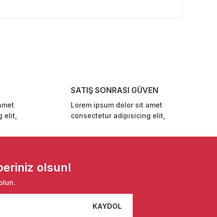
rafımıza iletebilirsiniz.
SATIŞ SONRASI GÜVEN
amet
Lorem ipsum dolor sit amet
 elit,
consectetur adipisicing elit,
eriniz olsun!
olun.
KAYDOL