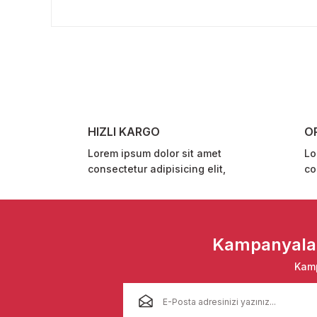
Bu ürünün fiyat bilgisi, resim, ürün açıklamalarında ve 
Görüş ve önerileriniz için teşekkür ederiz.
Ürün resmi kalitesiz, bozuk veya görüntülenemiyor.
Ürün açıklamasında eksik bilgiler bulunuyor.
Ürün bilgilerinde hatalar bulunuyor.
Ürün fiyatı diğer sitelerden daha pahalı.
HIZLI KARGO
O
Bu ürüne benzer farklı alternatifler olmalı.
Lorem ipsum dolor sit amet
Lo
consectetur adipisicing elit,
co
Kampanyalar 
Kamp