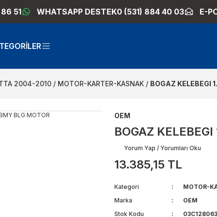
 86 51
WHATSAPP DESTEK
0 (531) 884 40 03
E-P
TEGORİLER
TTA 2004-2010
MOTOR-KARTER-KASNAK
BOGAZ KELEBEGI 1
OEM
BOGAZ KELEBEGI 
Yorum Yap / Yorumları Oku
13.385,15 TL
Kategori
MOTOR-KA
Marka
OEM
Stok Kodu
03C12806