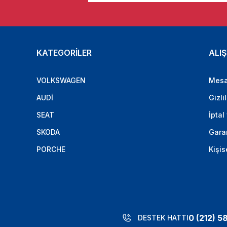
KATEGORİLER
ALIŞ
VOLKSWAGEN
Mesa
AUDİ
Gizli
SEAT
İptal
SKODA
Garan
PORCHE
Kişis
0 (212) 5
DESTEK HATTI