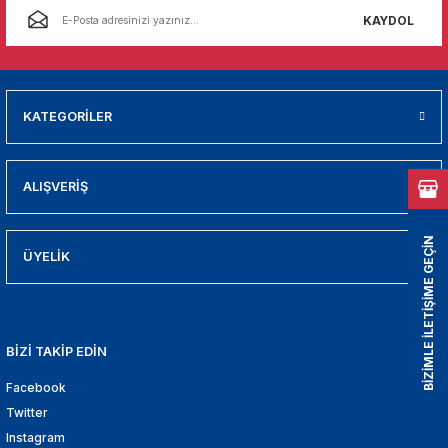
01
KAYDOL
009
21
KATEGORİLER
2000
ALIŞVERİŞ
2005
BİZİMLE İLETİŞİME GEÇİN
2010
ÜYELİK
021
BİZİ TAKİP EDİN
DEK PARCA
Facebook
EDEK PARCA
Twitter
Instagram