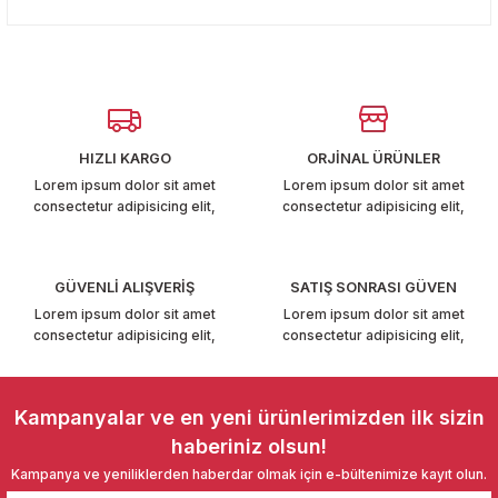
konularda yetersiz gördüğünüz noktaları öneri formunu
T6-T7 2011-2019
Yorum Yaz
kullanarak tarafımıza iletebilirsiniz.
Görüş ve önerileriniz için teşekkür ederiz.
 PARCA
Ürün resmi kalitesiz, bozuk veya görüntülenemiyor.
99
Ürün açıklamasında eksik bilgiler bulunuyor.
HIZLI KARGO
ORJİNAL ÜRÜNLER
Ürün bilgilerinde hatalar bulunuyor.
LASSİC 1996-2001
Lorem ipsum dolor sit amet
Lorem ipsum dolor sit amet
consectetur adipisicing elit,
consectetur adipisicing elit,
Ürün fiyatı diğer sitelerden daha pahalı.
Bu ürüne benzer farklı alternatifler olmalı.
GÜVENLİ ALIŞVERİŞ
SATIŞ SONRASI GÜVEN
Lorem ipsum dolor sit amet
Lorem ipsum dolor sit amet
consectetur adipisicing elit,
consectetur adipisicing elit,
1997-2004
Gönder
 2004-2010
Kampanyalar ve en yeni ürünlerimizden ilk sizin
haberiniz olsun!
A 2010-2021
Kampanya ve yeniliklerden haberdar olmak için e-bültenimize kayıt olun.