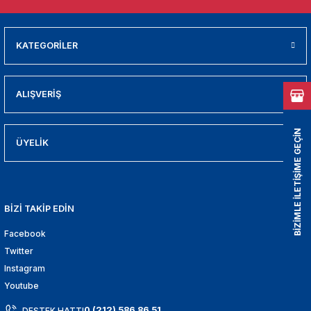
01
009
KATEGORİLER
21
ALIŞVERİŞ
2000
BİZİMLE İLETİŞİME GEÇİN
2005
ÜYELİK
2010
BİZİ TAKİP EDİN
021
Facebook
DEK PARCA
Twitter
Instagram
EDEK PARCA
Youtube
0 (212) 586 86 51
DESTEK HATTI