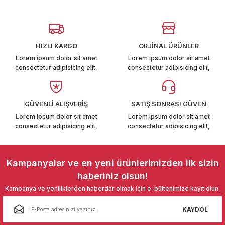
Görüş ve önerileriniz için teşekkür ederiz.
T6-T7 2011-2019
Ürün resmi kalitesiz, bozuk veya görüntülenemiyor.
 PARCA
Ürün açıklamasında eksik bilgiler bulunuyor.
HIZLI KARGO
ORJİNAL ÜRÜNLER
Ürün bilgilerinde hatalar bulunuyor.
99
Lorem ipsum dolor sit amet
Lorem ipsum dolor sit amet
consectetur adipisicing elit,
consectetur adipisicing elit,
Ürün fiyatı diğer sitelerden daha pahalı.
LASSİC 1996-2001
Bu ürüne benzer farklı alternatifler olmalı.
GÜVENLİ ALIŞVERİŞ
SATIŞ SONRASI GÜVEN
Lorem ipsum dolor sit amet
Lorem ipsum dolor sit amet
consectetur adipisicing elit,
consectetur adipisicing elit,
Gönder
1997-2004
Kampanyalar ve en yeni ürünlerimizden ilk sizin
haberiniz olsun!
 2004-2010
Kampanya ve yeniliklerden haberdar olmak için e-bültenimize kayıt olun.
A 2010-2021
KAYDOL