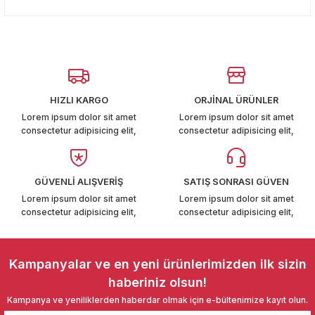
konularda yetersiz gördüğünüz noktaları öneri formunu
T6-T7 2011-2019
Yorum Yaz
kullanarak tarafımıza iletebilirsiniz.
Görüş ve önerileriniz için teşekkür ederiz.
 PARCA
Ürün resmi kalitesiz, bozuk veya görüntülenemiyor.
99
Ürün açıklamasında eksik bilgiler bulunuyor.
HIZLI KARGO
ORJİNAL ÜRÜNLER
Ürün bilgilerinde hatalar bulunuyor.
LASSİC 1996-2001
Lorem ipsum dolor sit amet
Lorem ipsum dolor sit amet
consectetur adipisicing elit,
consectetur adipisicing elit,
Ürün fiyatı diğer sitelerden daha pahalı.
Bu ürüne benzer farklı alternatifler olmalı.
GÜVENLİ ALIŞVERİŞ
SATIŞ SONRASI GÜVEN
Lorem ipsum dolor sit amet
Lorem ipsum dolor sit amet
consectetur adipisicing elit,
consectetur adipisicing elit,
1997-2004
Gönder
 2004-2010
Kampanyalar ve en yeni ürünlerimizden ilk sizin
haberiniz olsun!
A 2010-2021
Kampanya ve yeniliklerden haberdar olmak için e-bültenimize kayıt olun.