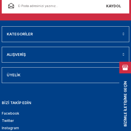
01
KAYDOL
009
21
KATEGORİLER
2000
ALIŞVERİŞ
2005
2010
ÜYELİK
BİZİMLE İLETİŞİME GEÇİN
021
BİZİ TAKİP EDİN
DEK PARCA
Facebook
EDEK PARCA
Twitter
Instagram