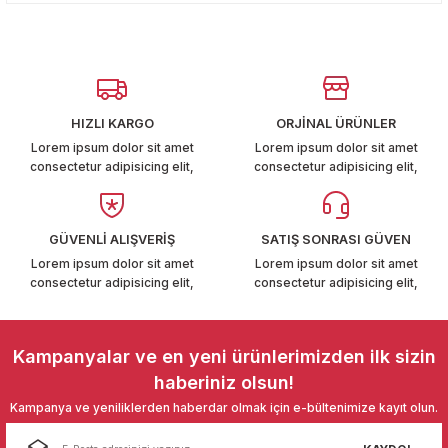
Yorum Yaz
kullanarak tarafımıza iletebilirsiniz.
T6-T7 2011-2019
Görüş ve önerileriniz için teşekkür ederiz.
 PARCA
Ürün resmi kalitesiz, bozuk veya görüntülenemiyor.
Ürün açıklamasında eksik bilgiler bulunuyor.
99
HIZLI KARGO
ORJİNAL ÜRÜNLER
Ürün bilgilerinde hatalar bulunuyor.
Lorem ipsum dolor sit amet
Lorem ipsum dolor sit amet
LASSİC 1996-2001
consectetur adipisicing elit,
consectetur adipisicing elit,
Ürün fiyatı diğer sitelerden daha pahalı.
Bu ürüne benzer farklı alternatifler olmalı.
GÜVENLİ ALIŞVERİŞ
SATIŞ SONRASI GÜVEN
Lorem ipsum dolor sit amet
Lorem ipsum dolor sit amet
consectetur adipisicing elit,
consectetur adipisicing elit,
1997-2004
Gönder
Kampanyalar ve en yeni ürünlerimizden ilk sizin
 2004-2010
haberiniz olsun!
Kampanya ve yeniliklerden haberdar olmak için e-bültenimize kayıt olun.
A 2010-2021