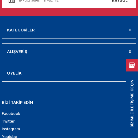
KAYDOL
01
009
KATEGORİLER
21
2000
ALIŞVERİŞ
2005
ÜYELİK
2010
BİZİMLE İLETİŞİME GEÇİN
021
BİZİ TAKİP EDİN
DEK PARCA
Facebook
Twitter
EDEK PARCA
Instagram
Youtube