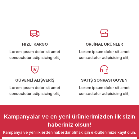
konularda yetersiz gördüğünüz noktaları öneri formunu
T6-T7 2011-2019
Yorum Yaz
kullanarak tarafımıza iletebilirsiniz.
Görüş ve önerileriniz için teşekkür ederiz.
 PARCA
Ürün resmi kalitesiz, bozuk veya görüntülenemiyor.
99
Ürün açıklamasında eksik bilgiler bulunuyor.
HIZLI KARGO
ORJİNAL ÜRÜNLER
Ürün bilgilerinde hatalar bulunuyor.
LASSİC 1996-2001
Lorem ipsum dolor sit amet
Lorem ipsum dolor sit amet
consectetur adipisicing elit,
consectetur adipisicing elit,
Ürün fiyatı diğer sitelerden daha pahalı.
Bu ürüne benzer farklı alternatifler olmalı.
GÜVENLİ ALIŞVERİŞ
SATIŞ SONRASI GÜVEN
Lorem ipsum dolor sit amet
Lorem ipsum dolor sit amet
consectetur adipisicing elit,
consectetur adipisicing elit,
1997-2004
Gönder
 2004-2010
Kampanyalar ve en yeni ürünlerimizden ilk sizin
haberiniz olsun!
A 2010-2021
Kampanya ve yeniliklerden haberdar olmak için e-bültenimize kayıt olun.