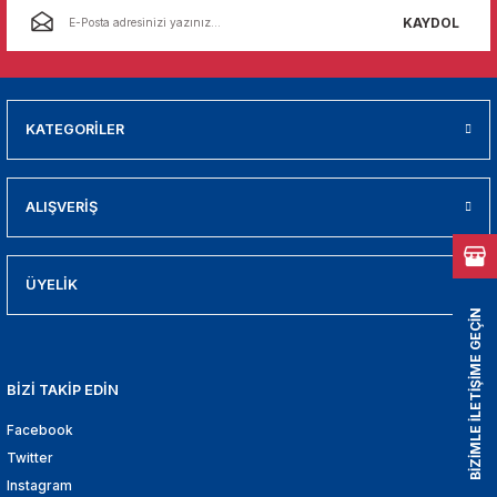
01
KAYDOL
009
21
KATEGORİLER
2000
ALIŞVERİŞ
2005
2010
ÜYELİK
BİZİMLE İLETİŞİME GEÇİN
021
BİZİ TAKİP EDİN
DEK PARCA
Facebook
EDEK PARCA
Twitter
Instagram