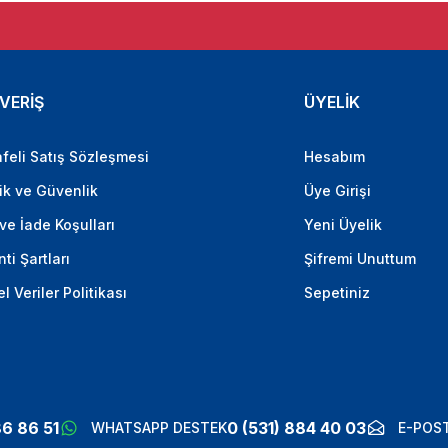
VERİŞ
ÜYELİK
feli Satış Sözleşmesi
Hesabım
lik ve Güvenlik
Üye Girişi
 ve İade Koşulları
Yeni Üyelik
ti Şartları
Şifremi Unuttum
el Veriler Politikası
Sepetiniz
86 86 51
0 (531) 884 40 03
WHATSAPP DESTEK
E-POST