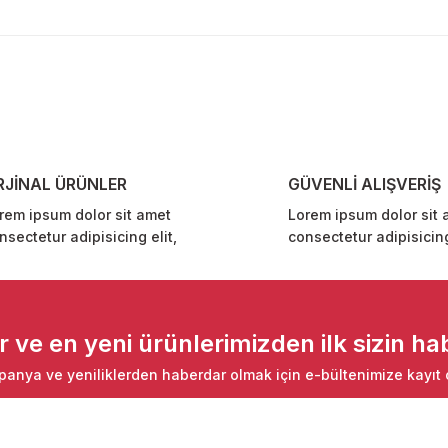
diğer konularda yetersiz gördüğünüz noktaları öneri formunu kullanarak ta
Bu ürüne ilk yorumu siz yapın!
Yorum Yaz
RJİNAL ÜRÜNLER
GÜVENLİ ALIŞVERİŞ
rem ipsum dolor sit amet
Lorem ipsum dolor sit 
nsectetur adipisicing elit,
consectetur adipisicing
Gönder
ve en yeni ürünlerimizden ilk sizin hab
anya ve yeniliklerden haberdar olmak için e-bültenimize kayıt 