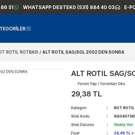
 86 51
WHATSAPP DESTEK
0 (531) 884 40 03
E-P
TEGORİLER
OT ROTIL ROTBASI
ALT ROTIL SAG/SOL 2002 DEN SONRA
ALT ROTIL SAG/S
Yorum Yap / Yorumları Oku
29,38 TL
Kategori
ROT ROTIL
Stok Kodu
6Q040736
Stok Durumu
Stokta Var
Fiyat
24,49 TL +