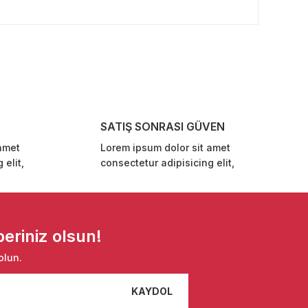
rafımıza iletebilirsiniz.
SATIŞ SONRASI GÜVEN
amet
Lorem ipsum dolor sit amet
 elit,
consectetur adipisicing elit,
eriniz olsun!
olun.
KAYDOL