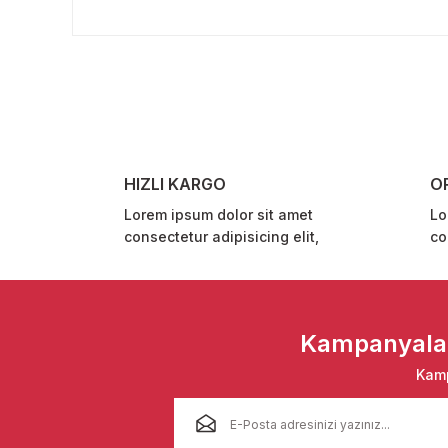
Bu ürünün fiyat bilgisi, resim, ürün açıklamalarında ve 
Görüş ve önerileriniz için teşekkür ederiz.
Ürün resmi kalitesiz, bozuk veya görüntülenemiyor.
Ürün açıklamasında eksik bilgiler bulunuyor.
Ürün bilgilerinde hatalar bulunuyor.
Ürün fiyatı diğer sitelerden daha pahalı.
HIZLI KARGO
O
Bu ürüne benzer farklı alternatifler olmalı.
Lorem ipsum dolor sit amet
Lo
consectetur adipisicing elit,
co
Kampanyalar 
Kamp