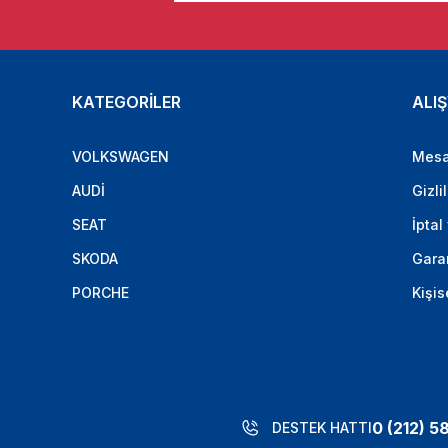
KATEGORİLER
ALIŞ
VOLKSWAGEN
Mesa
AUDİ
Gizli
SEAT
İptal
SKODA
Garan
PORCHE
Kişis
0 (212) 5
DESTEK HATTI