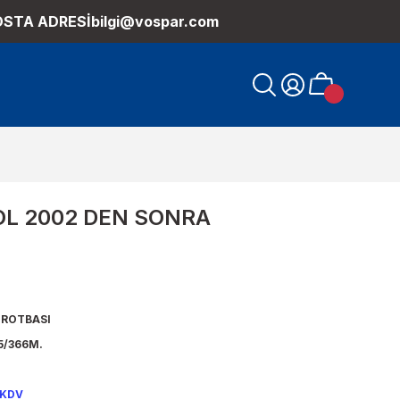
OSTA ADRESİ
bilgi@vospar.com
OL 2002 DEN SONRA
 ROTBASI
5/366M.
 KDV