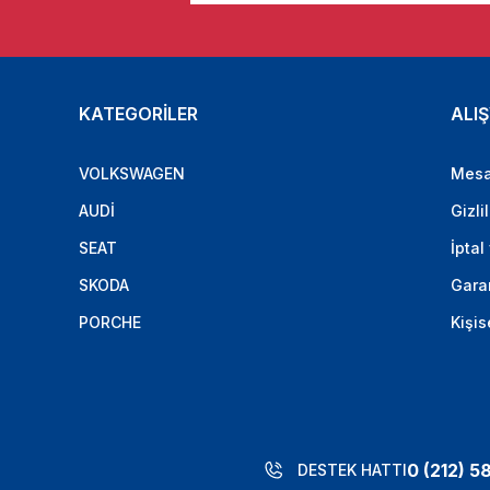
KATEGORİLER
ALIŞ
VOLKSWAGEN
Mesa
AUDİ
Gizli
SEAT
İptal
SKODA
Garan
PORCHE
Kişis
0 (212) 5
DESTEK HATTI