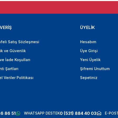
VERİŞ
ÜYELİK
feli Satış Sözleşmesi
Hesabım
lik ve Güvenlik
Üye Girişi
 ve İade Koşulları
Yeni Üyelik
ti Şartları
Şifremi Unuttum
el Veriler Politikası
Sepetiniz
86 86 51
0 (531) 884 40 03
WHATSAPP DESTEK
E-POST