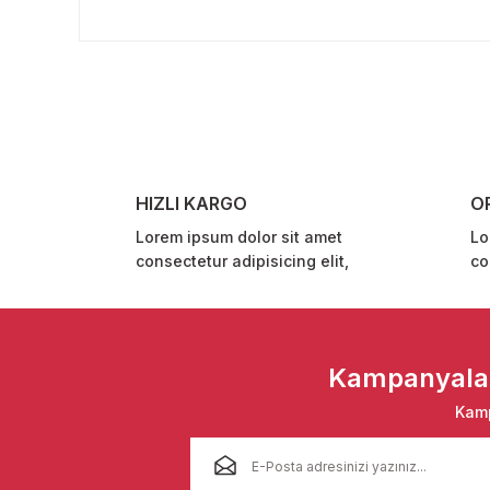
Bu ürünün fiyat bilgisi, resim, ürün açıklamalarında ve 
Görüş ve önerileriniz için teşekkür ederiz.
Ürün resmi kalitesiz, bozuk veya görüntülenemiyor.
Ürün açıklamasında eksik bilgiler bulunuyor.
Ürün bilgilerinde hatalar bulunuyor.
Ürün fiyatı diğer sitelerden daha pahalı.
HIZLI KARGO
O
Bu ürüne benzer farklı alternatifler olmalı.
Lorem ipsum dolor sit amet
Lo
consectetur adipisicing elit,
co
Kampanyalar 
Kamp