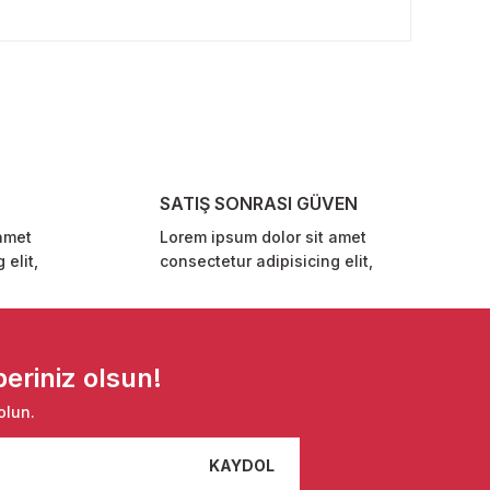
rafımıza iletebilirsiniz.
SATIŞ SONRASI GÜVEN
amet
Lorem ipsum dolor sit amet
 elit,
consectetur adipisicing elit,
eriniz olsun!
olun.
KAYDOL