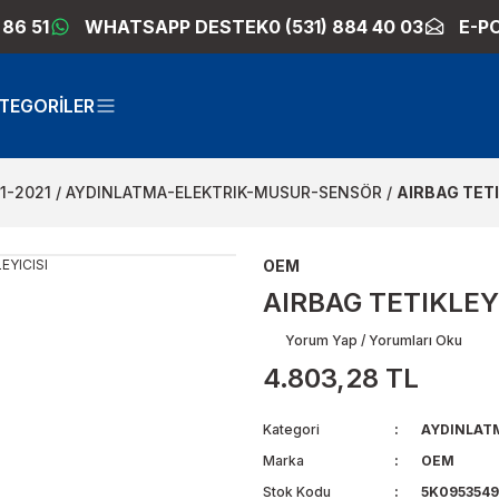
 86 51
WHATSAPP DESTEK
0 (531) 884 40 03
E-P
TEGORİLER
1-2021
AYDINLATMA-ELEKTRIK-MUSUR-SENSÖR
AIRBAG TETI
OEM
AIRBAG TETIKLEY
Yorum Yap / Yorumları Oku
4.803,28 TL
Kategori
AYDINLAT
Marka
OEM
Stok Kodu
5K095354