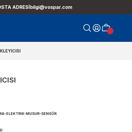
OSTA ADRESİ
bilgi@vospar.com
KLEYICISI
ICISI
MA-ELEKTRIK-MUSUR-SENSÖR
9D