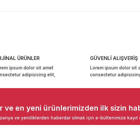
diğer konularda yetersiz gördüğünüz noktaları öneri formunu kullanarak ta
Bu ürüne ilk yorumu siz yapın!
Yorum Yaz
RJİNAL ÜRÜNLER
GÜVENLİ ALIŞVERİŞ
rem ipsum dolor sit amet
Lorem ipsum dolor sit 
nsectetur adipisicing elit,
consectetur adipisicing
Gönder
ve en yeni ürünlerimizden ilk sizin hab
anya ve yeniliklerden haberdar olmak için e-bültenimize kayıt 