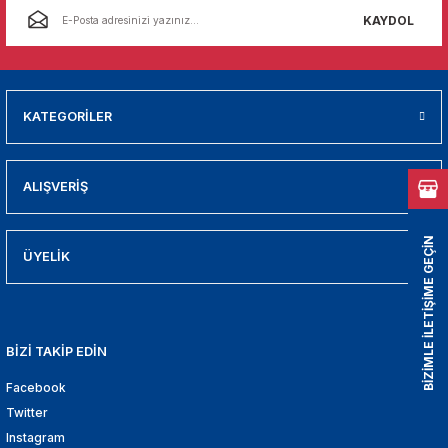
01
KAYDOL
009
21
KATEGORİLER
2000
ALIŞVERİŞ
2005
BİZİMLE İLETİŞİME GEÇİN
2010
ÜYELİK
021
BİZİ TAKİP EDİN
DEK PARCA
Facebook
EDEK PARCA
Twitter
Instagram