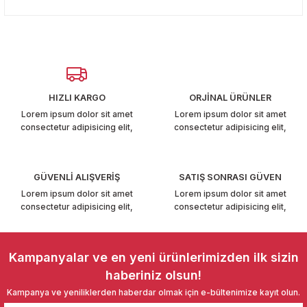
konularda yetersiz gördüğünüz noktaları öneri formunu
T6-T7 2011-2019
Yorum Yaz
kullanarak tarafımıza iletebilirsiniz.
Görüş ve önerileriniz için teşekkür ederiz.
 PARCA
Ürün resmi kalitesiz, bozuk veya görüntülenemiyor.
99
Ürün açıklamasında eksik bilgiler bulunuyor.
HIZLI KARGO
ORJİNAL ÜRÜNLER
Ürün bilgilerinde hatalar bulunuyor.
LASSİC 1996-2001
Lorem ipsum dolor sit amet
Lorem ipsum dolor sit amet
consectetur adipisicing elit,
consectetur adipisicing elit,
Ürün fiyatı diğer sitelerden daha pahalı.
Bu ürüne benzer farklı alternatifler olmalı.
GÜVENLİ ALIŞVERİŞ
SATIŞ SONRASI GÜVEN
Lorem ipsum dolor sit amet
Lorem ipsum dolor sit amet
consectetur adipisicing elit,
consectetur adipisicing elit,
1997-2004
Gönder
 2004-2010
Kampanyalar ve en yeni ürünlerimizden ilk sizin
haberiniz olsun!
A 2010-2021
Kampanya ve yeniliklerden haberdar olmak için e-bültenimize kayıt olun.