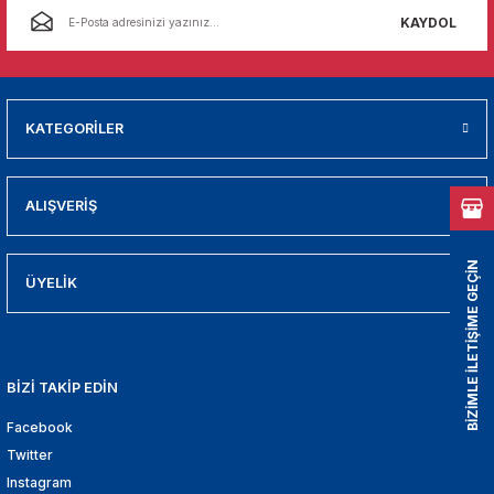
01
KAYDOL
009
21
KATEGORİLER
2000
ALIŞVERİŞ
2005
BİZİMLE İLETİŞİME GEÇİN
2010
ÜYELİK
021
BİZİ TAKİP EDİN
DEK PARCA
Facebook
EDEK PARCA
Twitter
Instagram