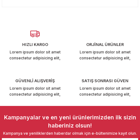
konularda yetersiz gördüğünüz noktaları öneri formunu
T6-T7 2011-2019
Yorum Yaz
kullanarak tarafımıza iletebilirsiniz.
Görüş ve önerileriniz için teşekkür ederiz.
 PARCA
Ürün resmi kalitesiz, bozuk veya görüntülenemiyor.
99
Ürün açıklamasında eksik bilgiler bulunuyor.
HIZLI KARGO
ORJİNAL ÜRÜNLER
Ürün bilgilerinde hatalar bulunuyor.
LASSİC 1996-2001
Lorem ipsum dolor sit amet
Lorem ipsum dolor sit amet
consectetur adipisicing elit,
consectetur adipisicing elit,
Ürün fiyatı diğer sitelerden daha pahalı.
Bu ürüne benzer farklı alternatifler olmalı.
GÜVENLİ ALIŞVERİŞ
SATIŞ SONRASI GÜVEN
Lorem ipsum dolor sit amet
Lorem ipsum dolor sit amet
consectetur adipisicing elit,
consectetur adipisicing elit,
1997-2004
Gönder
 2004-2010
Kampanyalar ve en yeni ürünlerimizden ilk sizin
haberiniz olsun!
A 2010-2021
Kampanya ve yeniliklerden haberdar olmak için e-bültenimize kayıt olun.