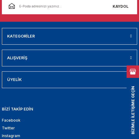
01
KAYDOL
009
21
KATEGORİLER
2000
ALIŞVERİŞ
2005
2010
ÜYELİK
BİZİMLE İLETİŞİME GEÇİN
021
BİZİ TAKİP EDİN
DEK PARCA
Facebook
EDEK PARCA
Twitter
Instagram