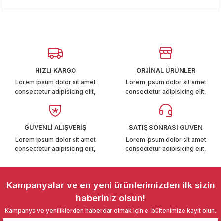
konularda yetersiz gördüğünüz noktaları öneri formunu
T6-T7 2011-2019
Yorum Yaz
kullanarak tarafımıza iletebilirsiniz.
Görüş ve önerileriniz için teşekkür ederiz.
 PARCA
Ürün resmi kalitesiz, bozuk veya görüntülenemiyor.
99
Ürün açıklamasında eksik bilgiler bulunuyor.
HIZLI KARGO
ORJİNAL ÜRÜNLER
Ürün bilgilerinde hatalar bulunuyor.
LASSİC 1996-2001
Lorem ipsum dolor sit amet
Lorem ipsum dolor sit amet
consectetur adipisicing elit,
consectetur adipisicing elit,
Ürün fiyatı diğer sitelerden daha pahalı.
Bu ürüne benzer farklı alternatifler olmalı.
GÜVENLİ ALIŞVERİŞ
SATIŞ SONRASI GÜVEN
Lorem ipsum dolor sit amet
Lorem ipsum dolor sit amet
consectetur adipisicing elit,
consectetur adipisicing elit,
1997-2004
Gönder
 2004-2010
Kampanyalar ve en yeni ürünlerimizden ilk sizin
haberiniz olsun!
A 2010-2021
Kampanya ve yeniliklerden haberdar olmak için e-bültenimize kayıt olun.