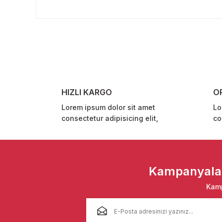
Bu ürünün fiyat bilgisi, resim, ürün açıklamalarında ve 
Görüş ve önerileriniz için teşekkür ederiz.
Ürün resmi kalitesiz, bozuk veya görüntülenemiyor.
Ürün açıklamasında eksik bilgiler bulunuyor.
Ürün bilgilerinde hatalar bulunuyor.
Ürün fiyatı diğer sitelerden daha pahalı.
HIZLI KARGO
O
Bu ürüne benzer farklı alternatifler olmalı.
Lorem ipsum dolor sit amet
Lo
consectetur adipisicing elit,
co
Kampanyalar 
Kamp