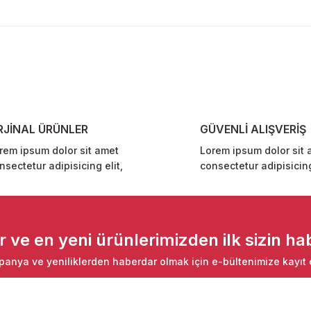
diğer konularda yetersiz gördüğünüz noktaları öneri formunu kullanarak ta
Bu ürüne ilk yorumu siz yapın!
Yorum Yaz
RJİNAL ÜRÜNLER
GÜVENLİ ALIŞVERİŞ
rem ipsum dolor sit amet
Lorem ipsum dolor sit 
nsectetur adipisicing elit,
consectetur adipisicing
Gönder
ve en yeni ürünlerimizden ilk sizin hab
anya ve yeniliklerden haberdar olmak için e-bültenimize kayıt 