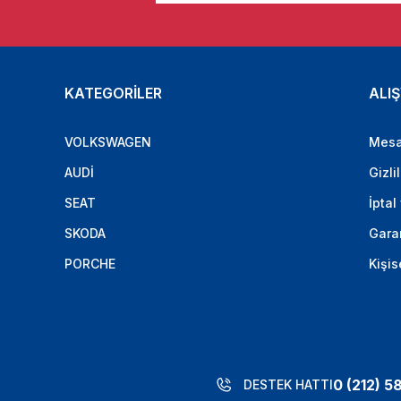
KATEGORİLER
ALIŞ
VOLKSWAGEN
Mesa
AUDİ
Gizli
SEAT
İptal
SKODA
Garan
PORCHE
Kişis
0 (212) 5
DESTEK HATTI