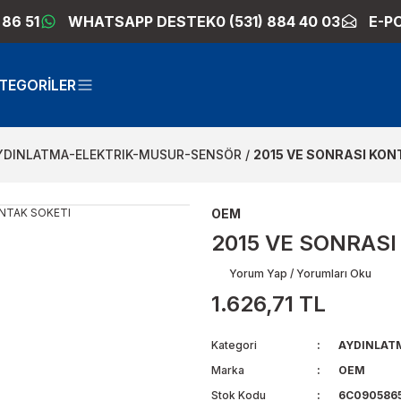
 86 51
WHATSAPP DESTEK
0 (531) 884 40 03
E-P
TEGORİLER
YDINLATMA-ELEKTRIK-MUSUR-SENSÖR
2015 VE SONRASI KON
OEM
2015 VE SONRASI
Yorum Yap / Yorumları Oku
1.626,71 TL
Kategori
AYDINLAT
Marka
OEM
Stok Kodu
6C0905865