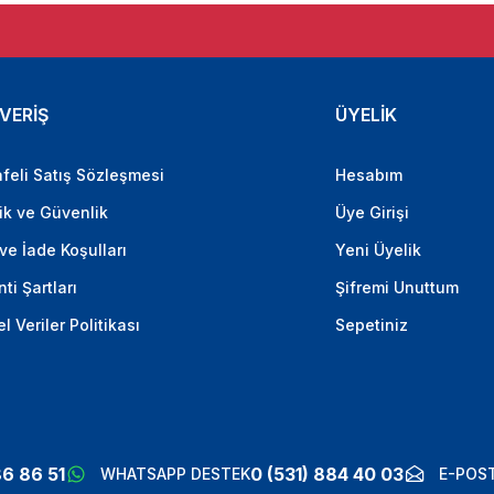
VERİŞ
ÜYELİK
feli Satış Sözleşmesi
Hesabım
lik ve Güvenlik
Üye Girişi
 ve İade Koşulları
Yeni Üyelik
ti Şartları
Şifremi Unuttum
el Veriler Politikası
Sepetiniz
86 86 51
0 (531) 884 40 03
WHATSAPP DESTEK
E-POST