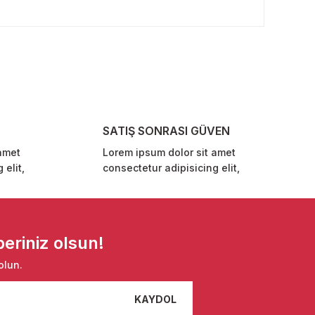
rafımıza iletebilirsiniz.
SATIŞ SONRASI GÜVEN
amet
Lorem ipsum dolor sit amet
 elit,
consectetur adipisicing elit,
eriniz olsun!
olun.
KAYDOL