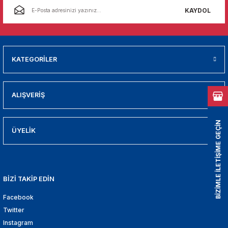
01
KAYDOL
009
21
KATEGORİLER
2000
ALIŞVERİŞ
2005
BİZİMLE İLETİŞİME GEÇİN
2010
ÜYELİK
021
BİZİ TAKİP EDİN
DEK PARCA
Facebook
EDEK PARCA
Twitter
Instagram