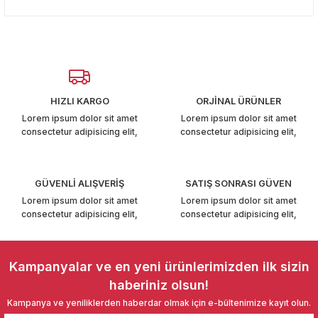
konularda yetersiz gördüğünüz noktaları öneri formunu
T6-T7 2011-2019
Yorum Yaz
kullanarak tarafımıza iletebilirsiniz.
Görüş ve önerileriniz için teşekkür ederiz.
 PARCA
Ürün resmi kalitesiz, bozuk veya görüntülenemiyor.
99
Ürün açıklamasında eksik bilgiler bulunuyor.
HIZLI KARGO
ORJİNAL ÜRÜNLER
Ürün bilgilerinde hatalar bulunuyor.
LASSİC 1996-2001
Lorem ipsum dolor sit amet
Lorem ipsum dolor sit amet
consectetur adipisicing elit,
consectetur adipisicing elit,
Ürün fiyatı diğer sitelerden daha pahalı.
Bu ürüne benzer farklı alternatifler olmalı.
GÜVENLİ ALIŞVERİŞ
SATIŞ SONRASI GÜVEN
Lorem ipsum dolor sit amet
Lorem ipsum dolor sit amet
consectetur adipisicing elit,
consectetur adipisicing elit,
1997-2004
Gönder
 2004-2010
Kampanyalar ve en yeni ürünlerimizden ilk sizin
haberiniz olsun!
A 2010-2021
Kampanya ve yeniliklerden haberdar olmak için e-bültenimize kayıt olun.