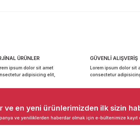
diğer konularda yetersiz gördüğünüz noktaları öneri formunu kullanarak ta
Bu ürüne ilk yorumu siz yapın!
Yorum Yaz
RJİNAL ÜRÜNLER
GÜVENLİ ALIŞVERİŞ
rem ipsum dolor sit amet
Lorem ipsum dolor sit 
nsectetur adipisicing elit,
consectetur adipisicing
Gönder
ve en yeni ürünlerimizden ilk sizin hab
anya ve yeniliklerden haberdar olmak için e-bültenimize kayıt 