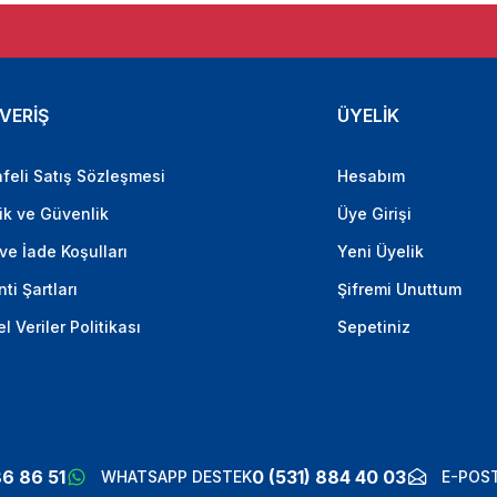
VERİŞ
ÜYELİK
feli Satış Sözleşmesi
Hesabım
lik ve Güvenlik
Üye Girişi
 ve İade Koşulları
Yeni Üyelik
ti Şartları
Şifremi Unuttum
el Veriler Politikası
Sepetiniz
86 86 51
0 (531) 884 40 03
WHATSAPP DESTEK
E-POST