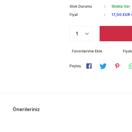
Stok Durumu
Stokta Var
Fiyat
17,00 EUR 
Fiya
Paylaş
Önerileriniz