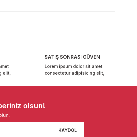
rafımıza iletebilirsiniz.
SATIŞ SONRASI GÜVEN
amet
Lorem ipsum dolor sit amet
 elit,
consectetur adipisicing elit,
eriniz olsun!
olun.
KAYDOL