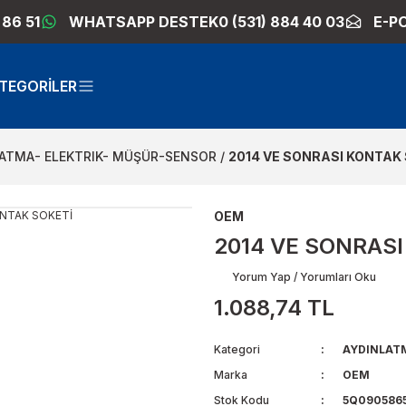
 86 51
WHATSAPP DESTEK
0 (531) 884 40 03
E-P
TEGORİLER
ATMA- ELEKTRIK- MÜŞÜR-SENSOR
2014 VE SONRASI KONTAK
OEM
2014 VE SONRAS
Yorum Yap / Yorumları Oku
1.088,74 TL
Kategori
AYDINLAT
Marka
OEM
Stok Kodu
5Q0905865