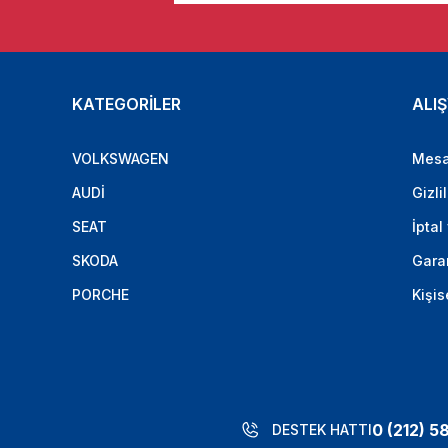
KATEGORİLER
ALIŞ
VOLKSWAGEN
Mesa
AUDİ
Gizli
SEAT
İptal
SKODA
Garan
PORCHE
Kişis
0 (212) 5
DESTEK HATTI