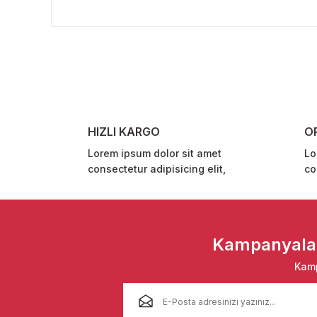
Bu ürünün fiyat bilgisi, resim, ürün açıklamalarında ve 
Görüş ve önerileriniz için teşekkür ederiz.
Ürün resmi kalitesiz, bozuk veya görüntülenemiyor.
Ürün açıklamasında eksik bilgiler bulunuyor.
Ürün bilgilerinde hatalar bulunuyor.
Ürün fiyatı diğer sitelerden daha pahalı.
HIZLI KARGO
O
Bu ürüne benzer farklı alternatifler olmalı.
Lorem ipsum dolor sit amet
Lo
consectetur adipisicing elit,
co
Kampanyalar 
Kamp