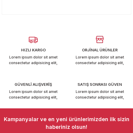
T6-T7 2011-2019
Bu ürünün fiyat bilgisi, resim, ürün açıklamalarında ve diğer
konularda yetersiz gördüğünüz noktaları öneri formunu
Yorum Yaz
kullanarak tarafımıza iletebilirsiniz.
 PARCA
Görüş ve önerileriniz için teşekkür ederiz.
99
Ürün resmi kalitesiz, bozuk veya görüntülenemiyor.
Ürün açıklamasında eksik bilgiler bulunuyor.
LASSİC 1996-2001
HIZLI KARGO
ORJİNAL ÜRÜNLER
Ürün bilgilerinde hatalar bulunuyor.
Lorem ipsum dolor sit amet
Lorem ipsum dolor sit amet
consectetur adipisicing elit,
consectetur adipisicing elit,
Ürün fiyatı diğer sitelerden daha pahalı.
Bu ürüne benzer farklı alternatifler olmalı.
GÜVENLİ ALIŞVERİŞ
SATIŞ SONRASI GÜVEN
Lorem ipsum dolor sit amet
Lorem ipsum dolor sit amet
1997-2004
consectetur adipisicing elit,
consectetur adipisicing elit,
 2004-2010
Gönder
Kampanyalar ve en yeni ürünlerimizden ilk sizin
A 2010-2021
haberiniz olsun!