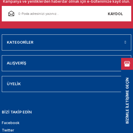
Kampanya ve yeniliklerden haberdar olmak için e-bültenimize kayıt olun.
01
KAYDOL
009
21
KATEGORİLER
2000
2005
ALIŞVERİŞ
2010
BİZİMLE İLETİŞİME GEÇİN
ÜYELİK
021
DEK PARCA
BİZİ TAKİP EDİN
EDEK PARCA
Facebook
Twitter