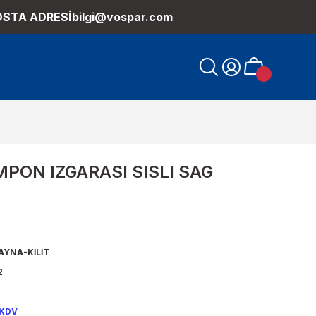
OSTA ADRESİ
bilgi@vospar.com
MPON IZGARASI SISLI SAG
YNA-KİLİT
2
 KDV