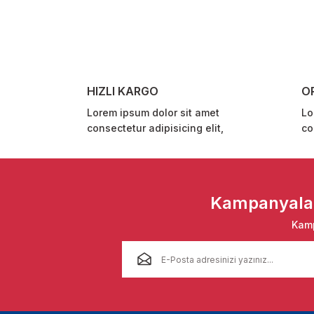
Ürün resmi kalitesiz, bozuk veya görüntülenemiyor.
Ürün açıklamasında eksik bilgiler bulunuyor.
Ürün bilgilerinde hatalar bulunuyor.
Ürün fiyatı diğer sitelerden daha pahalı.
HIZLI KARGO
O
Bu ürüne benzer farklı alternatifler olmalı.
Lorem ipsum dolor sit amet
Lo
consectetur adipisicing elit,
co
Kampanyalar 
Kamp