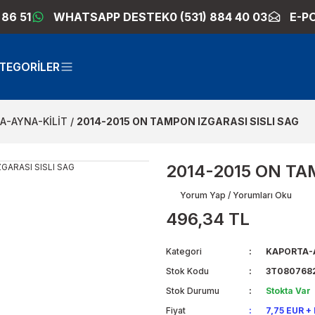
 86 51
WHATSAPP DESTEK
0 (531) 884 40 03
E-P
TEGORİLER
A-AYNA-KİLİT
2014-2015 ON TAMPON IZGARASI SISLI SAG
2014-2015 ON TA
Yorum Yap / Yorumları Oku
496,34 TL
Kategori
KAPORTA-A
Stok Kodu
3T080768
Stok Durumu
Stokta Var
Fiyat
7,75 EUR +