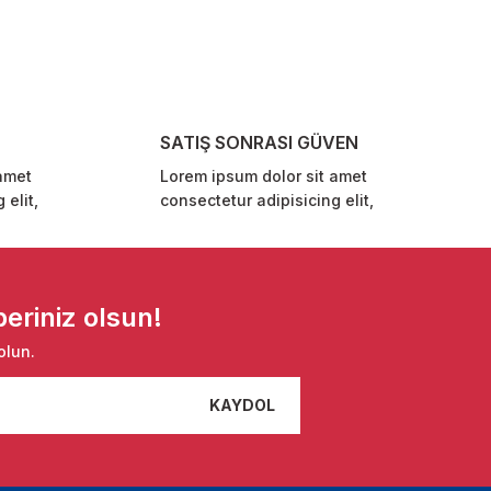
SATIŞ SONRASI GÜVEN
amet
Lorem ipsum dolor sit amet
 elit,
consectetur adipisicing elit,
eriniz olsun!
olun.
KAYDOL