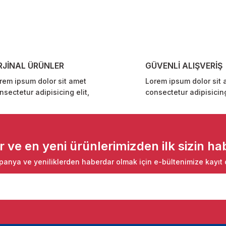
Yorum Yaz
RJİNAL ÜRÜNLER
GÜVENLİ ALIŞVERİŞ
rem ipsum dolor sit amet
Lorem ipsum dolor sit 
nsectetur adipisicing elit,
consectetur adipisicing
Gönder
ve en yeni ürünlerimizden ilk sizin hab
anya ve yeniliklerden haberdar olmak için e-bültenimize kayıt 