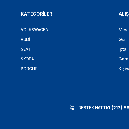
KATEGORİLER
ALIŞ
VOLKSWAGEN
Mesa
AUDİ
Gizli
SEAT
İptal
SKODA
Garan
PORCHE
Kişis
0 (212) 5
DESTEK HATTI