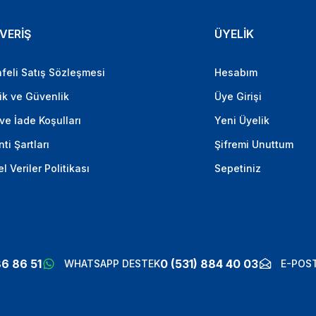
VERİŞ
ÜYELİK
feli Satış Sözleşmesi
Hesabım
lik ve Güvenlik
Üye Girişi
 ve İade Koşulları
Yeni Üyelik
ti Şartları
Şifremi Unuttum
el Veriler Politikası
Sepetiniz
86 86 51
0 (531) 884 40 03
WHATSAPP DESTEK
E-POST