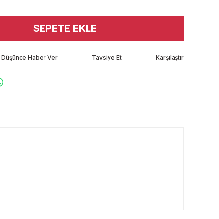
SEPETE EKLE
tı Düşünce Haber Ver
Tavsiye Et
Karşılaştır
rafımıza iletebilirsiniz.