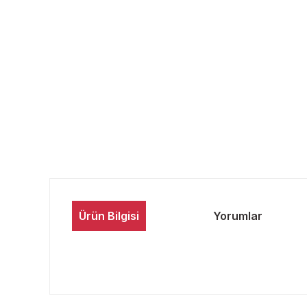
Ürün Bilgisi
Yorumlar
Bu ürünün fiyat bilgisi, resim, ürün açıklamalarında ve 
Görüş ve önerileriniz için teşekkür ederiz.