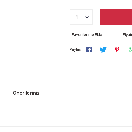
Fiya
Paylaş
Önerileriniz
diğer konularda yetersiz gördüğünüz noktaları öneri formunu kullanarak ta
Bu ürüne ilk yorumu siz yapın!