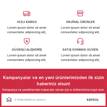
Görüş ve önerileriniz için teşekkür ederiz.
T6-T7 2011-2019
Ürün resmi kalitesiz, bozuk veya görüntülenemiyor.
 PARCA
Ürün açıklamasında eksik bilgiler bulunuyor.
HIZLI KARGO
ORJİNAL ÜRÜNLER
Ürün bilgilerinde hatalar bulunuyor.
99
Lorem ipsum dolor sit amet
Lorem ipsum dolor sit amet
consectetur adipisicing elit,
consectetur adipisicing elit,
Ürün fiyatı diğer sitelerden daha pahalı.
LASSİC 1996-2001
Bu ürüne benzer farklı alternatifler olmalı.
GÜVENLİ ALIŞVERİŞ
SATIŞ SONRASI GÜVEN
Lorem ipsum dolor sit amet
Lorem ipsum dolor sit amet
consectetur adipisicing elit,
consectetur adipisicing elit,
Gönder
1997-2004
Kampanyalar ve en yeni ürünlerimizden ilk sizin
haberiniz olsun!
 2004-2010
Kampanya ve yeniliklerden haberdar olmak için e-bültenimize kayıt olun.
A 2010-2021
KAYDOL