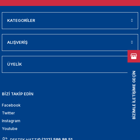
01
009
KATEGORİLER
21
ALIŞVERİŞ
2000
2005
ÜYELİK
BİZİMLE İLETİŞİME GEÇİN
2010
BİZİ TAKİP EDİN
021
Facebook
DEK PARCA
Twitter
Instagram
EDEK PARCA
Youtube
0 (212) 586 86 51
DESTEK HATTI