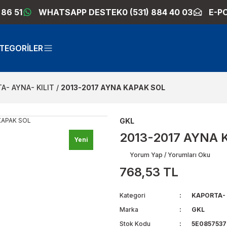
 86 51
WHATSAPP DESTEK
0 (531) 884 40 03
E-P
TEGORİLER
A- AYNA- KILIT
2013-2017 AYNA KAPAK SOL
GKL
2013-2017 AYNA 
Yeni
Yorum Yap / Yorumları Oku
768,53 TL
Kategori
KAPORTA- 
Marka
GKL
Stok Kodu
5E0857537