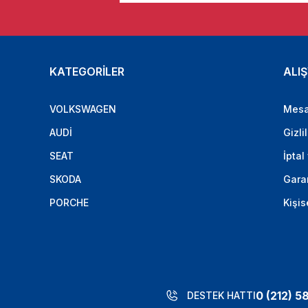
KATEGORİLER
ALIŞ
VOLKSWAGEN
Mesa
AUDİ
Gizli
SEAT
İptal
SKODA
Garan
PORCHE
Kişis
0 (212) 5
DESTEK HATTI