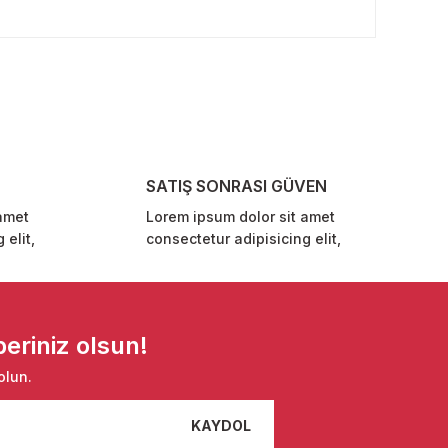
rafımıza iletebilirsiniz.
SATIŞ SONRASI GÜVEN
amet
Lorem ipsum dolor sit amet
 elit,
consectetur adipisicing elit,
eriniz olsun!
olun.
KAYDOL