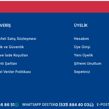
VERİŞ
ÜYELİK
feli Satış Sözleşmesi
Hesabım
lik ve Güvenlik
Üye Girişi
 ve İade Koşulları
Yeni Üyelik
ti Şartları
Şifremi Unuttum
el Veriler Politikası
Sepetiniz
86 86 51
0 (531) 884 40 03
WHATSAPP DESTEK
E-POST