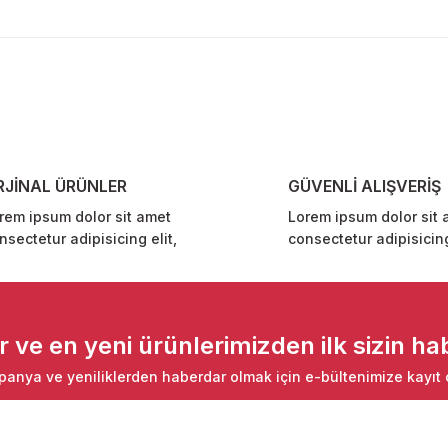
diğer konularda yetersiz gördüğünüz noktaları öneri formunu kullanarak ta
Bu ürüne ilk yorumu siz yapın!
Yorum Yaz
RJİNAL ÜRÜNLER
GÜVENLİ ALIŞVERİŞ
rem ipsum dolor sit amet
Lorem ipsum dolor sit 
nsectetur adipisicing elit,
consectetur adipisicing
Gönder
ve en yeni ürünlerimizden ilk sizin hab
anya ve yeniliklerden haberdar olmak için e-bültenimize kayıt 