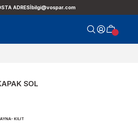
OSTA ADRESİ
bilgi@vospar.com
KAPAK SOL
AYNA- KILIT