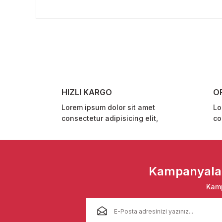
Bu ürünün fiyat bilgisi, resim, ürün açıklamalarında ve 
Görüş ve önerileriniz için teşekkür ederiz.
Ürün resmi kalitesiz, bozuk veya görüntülenemiyor.
Ürün açıklamasında eksik bilgiler bulunuyor.
Ürün bilgilerinde hatalar bulunuyor.
Ürün fiyatı diğer sitelerden daha pahalı.
HIZLI KARGO
O
Bu ürüne benzer farklı alternatifler olmalı.
Lorem ipsum dolor sit amet
Lo
consectetur adipisicing elit,
co
Kampanyalar 
Kamp