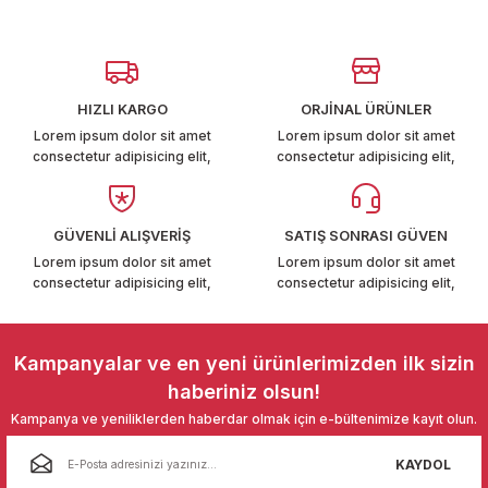
Görüş ve önerileriniz için teşekkür ederiz.
T6-T7 2011-2019
Ürün resmi kalitesiz, bozuk veya görüntülenemiyor.
 PARCA
Ürün açıklamasında eksik bilgiler bulunuyor.
HIZLI KARGO
ORJİNAL ÜRÜNLER
99
Ürün bilgilerinde hatalar bulunuyor.
Lorem ipsum dolor sit amet
Lorem ipsum dolor sit amet
consectetur adipisicing elit,
consectetur adipisicing elit,
Ürün fiyatı diğer sitelerden daha pahalı.
LASSİC 1996-2001
Bu ürüne benzer farklı alternatifler olmalı.
GÜVENLİ ALIŞVERİŞ
SATIŞ SONRASI GÜVEN
Lorem ipsum dolor sit amet
Lorem ipsum dolor sit amet
consectetur adipisicing elit,
consectetur adipisicing elit,
Gönder
1997-2004
Kampanyalar ve en yeni ürünlerimizden ilk sizin
haberiniz olsun!
 2004-2010
Kampanya ve yeniliklerden haberdar olmak için e-bültenimize kayıt olun.
A 2010-2021
KAYDOL