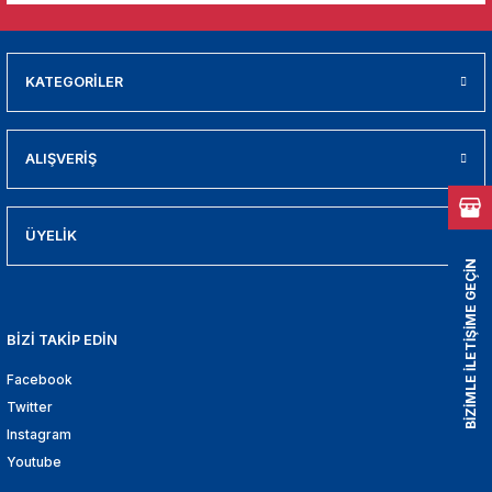
01
009
KATEGORİLER
21
ALIŞVERİŞ
2000
2005
ÜYELİK
BİZİMLE İLETİŞİME GEÇİN
2010
021
BİZİ TAKİP EDİN
Facebook
DEK PARCA
Twitter
Instagram
EDEK PARCA
Youtube