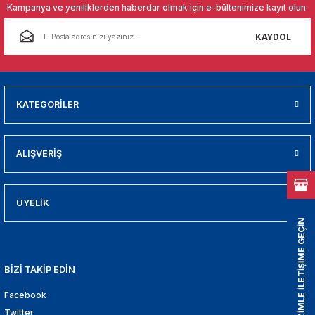
01
Kampanya ve yeniliklerden haberdar olmak için e-bültenimize kayıt olun.
KAYDOL
009
21
KATEGORİLER
2000
2005
ALIŞVERİŞ
2010
ÜYELİK
021
BİZİMLE İLETİŞİME GEÇİN
DEK PARCA
BİZİ TAKİP EDİN
EDEK PARCA
Facebook
Twitter