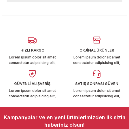
T6-T7 2011-2019
Bu ürünün fiyat bilgisi, resim, ürün açıklamalarında ve diğer
konularda yetersiz gördüğünüz noktaları öneri formunu
Yorum Yaz
 PARCA
kullanarak tarafımıza iletebilirsiniz.
Görüş ve önerileriniz için teşekkür ederiz.
99
Ürün resmi kalitesiz, bozuk veya görüntülenemiyor.
LASSİC 1996-2001
Ürün açıklamasında eksik bilgiler bulunuyor.
HIZLI KARGO
ORJİNAL ÜRÜNLER
Ürün bilgilerinde hatalar bulunuyor.
Lorem ipsum dolor sit amet
Lorem ipsum dolor sit amet
consectetur adipisicing elit,
consectetur adipisicing elit,
Ürün fiyatı diğer sitelerden daha pahalı.
Bu ürüne benzer farklı alternatifler olmalı.
GÜVENLİ ALIŞVERİŞ
SATIŞ SONRASI GÜVEN
1997-2004
Lorem ipsum dolor sit amet
Lorem ipsum dolor sit amet
consectetur adipisicing elit,
consectetur adipisicing elit,
 2004-2010
Gönder
Kampanyalar ve en yeni ürünlerimizden ilk sizin
A 2010-2021
haberiniz olsun!