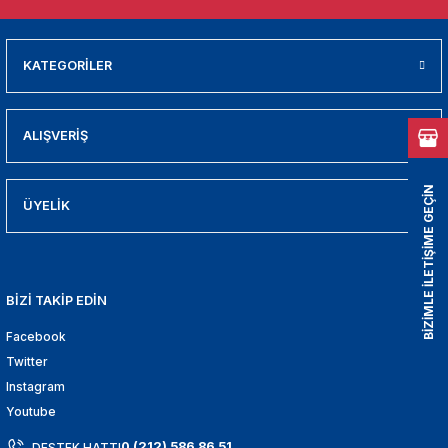
01
009
KATEGORİLER
21
ALIŞVERİŞ
2000
BİZİMLE İLETİŞİME GEÇİN
2005
ÜYELİK
2010
BİZİ TAKİP EDİN
021
Facebook
DEK PARCA
Twitter
Instagram
EDEK PARCA
Youtube
0 (212) 586 86 51
DESTEK HATTI