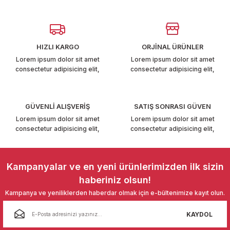
Görüş ve önerileriniz için teşekkür ederiz.
T6-T7 2011-2019
Ürün resmi kalitesiz, bozuk veya görüntülenemiyor.
 PARCA
Ürün açıklamasında eksik bilgiler bulunuyor.
HIZLI KARGO
ORJİNAL ÜRÜNLER
Ürün bilgilerinde hatalar bulunuyor.
99
Lorem ipsum dolor sit amet
Lorem ipsum dolor sit amet
consectetur adipisicing elit,
consectetur adipisicing elit,
Ürün fiyatı diğer sitelerden daha pahalı.
LASSİC 1996-2001
Bu ürüne benzer farklı alternatifler olmalı.
GÜVENLİ ALIŞVERİŞ
SATIŞ SONRASI GÜVEN
Lorem ipsum dolor sit amet
Lorem ipsum dolor sit amet
consectetur adipisicing elit,
consectetur adipisicing elit,
Gönder
1997-2004
Kampanyalar ve en yeni ürünlerimizden ilk sizin
haberiniz olsun!
 2004-2010
Kampanya ve yeniliklerden haberdar olmak için e-bültenimize kayıt olun.
A 2010-2021
KAYDOL