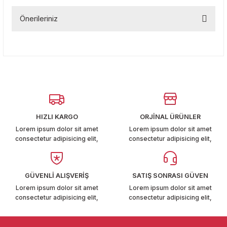
T6-T7 2011-2019
Önerileriniz
Bu ürüne ilk yorumu siz yapın!
 PARCA
Bu ürünün fiyat bilgisi, resim, ürün açıklamalarında ve diğer
konularda yetersiz gördüğünüz noktaları öneri formunu
Yorum Yaz
99
kullanarak tarafımıza iletebilirsiniz.
Görüş ve önerileriniz için teşekkür ederiz.
LASSİC 1996-2001
Ürün resmi kalitesiz, bozuk veya görüntülenemiyor.
Ürün açıklamasında eksik bilgiler bulunuyor.
HIZLI KARGO
ORJİNAL ÜRÜNLER
Ürün bilgilerinde hatalar bulunuyor.
Lorem ipsum dolor sit amet
Lorem ipsum dolor sit amet
consectetur adipisicing elit,
consectetur adipisicing elit,
Ürün fiyatı diğer sitelerden daha pahalı.
Bu ürüne benzer farklı alternatifler olmalı.
1997-2004
GÜVENLİ ALIŞVERİŞ
SATIŞ SONRASI GÜVEN
 2004-2010
Lorem ipsum dolor sit amet
Lorem ipsum dolor sit amet
consectetur adipisicing elit,
consectetur adipisicing elit,
A 2010-2021
Gönder