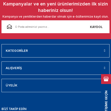
01
Kampanyalar ve en yeni ürünlerimizden ilk sizin
haberiniz olsun!
009
Kampanya ve yeniliklerden haberdar olmak için e-bültenimize kayıt olun.
21
KAYDOL
2000
KATEGORİLER
2005
2010
ALIŞVERİŞ
021
ÜYELİK
DEK PARCA
BİZİMLE İLETİŞİME GEÇİN
EDEK PARCA
BİZİ TAKİP EDİN