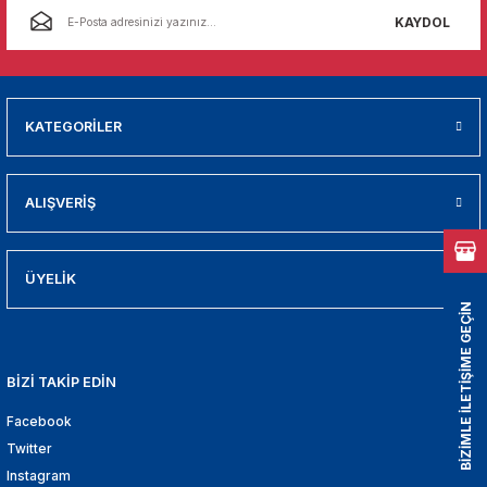
01
KAYDOL
009
21
KATEGORİLER
2000
ALIŞVERİŞ
2005
2010
ÜYELİK
BİZİMLE İLETİŞİME GEÇİN
021
BİZİ TAKİP EDİN
DEK PARCA
Facebook
EDEK PARCA
Twitter
Instagram