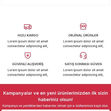
konularda yetersiz gördüğünüz noktaları öneri formunu
T6-T7 2011-2019
Yorum Yaz
kullanarak tarafımıza iletebilirsiniz.
Görüş ve önerileriniz için teşekkür ederiz.
 PARCA
Ürün resmi kalitesiz, bozuk veya görüntülenemiyor.
99
Ürün açıklamasında eksik bilgiler bulunuyor.
HIZLI KARGO
ORJİNAL ÜRÜNLER
Ürün bilgilerinde hatalar bulunuyor.
LASSİC 1996-2001
Lorem ipsum dolor sit amet
Lorem ipsum dolor sit amet
consectetur adipisicing elit,
consectetur adipisicing elit,
Ürün fiyatı diğer sitelerden daha pahalı.
Bu ürüne benzer farklı alternatifler olmalı.
GÜVENLİ ALIŞVERİŞ
SATIŞ SONRASI GÜVEN
Lorem ipsum dolor sit amet
Lorem ipsum dolor sit amet
consectetur adipisicing elit,
consectetur adipisicing elit,
1997-2004
Gönder
 2004-2010
Kampanyalar ve en yeni ürünlerimizden ilk sizin
haberiniz olsun!
A 2010-2021
Kampanya ve yeniliklerden haberdar olmak için e-bültenimize kayıt olun.